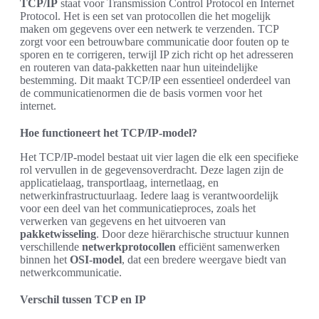
TCP/IP
staat voor Transmission Control Protocol en Internet
Protocol. Het is een set van protocollen die het mogelijk
maken om gegevens over een netwerk te verzenden. TCP
zorgt voor een betrouwbare communicatie door fouten op te
sporen en te corrigeren, terwijl IP zich richt op het adresseren
en routeren van data-pakketten naar hun uiteindelijke
bestemming. Dit maakt TCP/IP een essentieel onderdeel van
de communicatienormen die de basis vormen voor het
internet.
Hoe functioneert het TCP/IP-model?
Het TCP/IP-model bestaat uit vier lagen die elk een specifieke
rol vervullen in de gegevensoverdracht. Deze lagen zijn de
applicatielaag, transportlaag, internetlaag, en
netwerkinfrastructuurlaag. Iedere laag is verantwoordelijk
voor een deel van het communicatieproces, zoals het
verwerken van gegevens en het uitvoeren van
pakketwisseling
. Door deze hiërarchische structuur kunnen
verschillende
netwerkprotocollen
efficiënt samenwerken
binnen het
OSI-model
, dat een bredere weergave biedt van
netwerkcommunicatie.
Verschil tussen TCP en IP