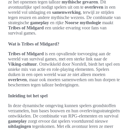
ze het opnemen tegen talloze
mythische gevaren
. Dit
avontuurlijke spel nodigt spelers uit om te
overleven
in een
wereld vol uitdaging en
samenwerking
, terwijl ze strijden
tegen reuzen en andere mythische wezens. De combinatie van
strategische
gameplay
en rijke
Noorse mythologie
maakt
Tribes of Midgard
een unieke ervaring voor fans van
survival games.
Wat is Tribes of Midgard?
Tribes of Midgard
is een opvallende toevoeging aan de
wereld van survival games, met een sterke link naar de
Viking-cultuur
. Ontwikkeld door Norsfell, biedt het spel een
unieke mix van actie en role-playing elementen. Spelers
duiken in een open wereld waar ze niet alleen moeten
overleven
, maar ook moeten samenwerken om hun dorpen te
beschermen tegen talloze bedreigingen.
Inleiding tot het spel
In deze dynamische omgeving kunnen spelers grondstoffen
verzamelen, hun bases bouwen en hun overlevingsstrategieën
ontwikkelen. De combinatie van RPG-elementen en survival
gameplay
zorgt ervoor dat spelers voortdurend nieuwe
uitdagingen
tegenkomen. Met elk avontuur leren ze meer