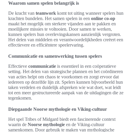
Waarom samen spelen belangrijk is
De kracht van
teamwork
komt tot uiting wanneer spelers hun
krachten bundelen. Het samen spelen in een
online co-op
maakt het mogelijk om sterkere vijanden aan te pakken en
moeilijkere missies te voltooien. Door samen te werken,
kunnen spelers hun overlevingskansen aanzienlijk vergroten.
Het delen van middelen en verantwoordelijkheden creëert een
effectievere en efficiëntere speelervaring.
Communicatie en samenwerking tussen spelers
Effectieve
communicatie
is essentieel in een coöperatieve
setting. Het delen van strategische plannen en het coördineren
van acties helpt om chaos te voorkomen en zorgt ervoor dat
iedereen op dezelfde lijn zit. Spelers kunnen bijvoorbeeld hun
taken verdelen en duidelijk afspreken wie wat doet, wat leidt
tot een meer gestructureerde aanpak van de uitdagingen die ze
tegenkomen.
Diepgaande Noorse mythologie en Viking-cultuur
Het spel Tribes of Midgard biedt een fascinerende context
waarin de
Noorse mythologie
en de Viking-cultuur
samenkomen. Door gebruik te maken van mythologische