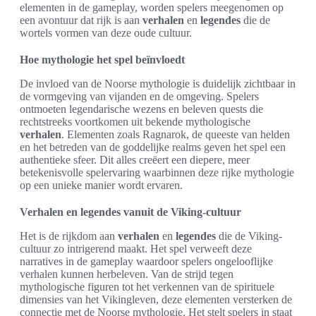
elementen in de gameplay, worden spelers meegenomen op
een avontuur dat rijk is aan
verhalen
en
legendes
die de
wortels vormen van deze oude cultuur.
Hoe mythologie het spel beïnvloedt
De invloed van de Noorse mythologie is duidelijk zichtbaar in
de vormgeving van vijanden en de omgeving. Spelers
ontmoeten legendarische wezens en beleven quests die
rechtstreeks voortkomen uit bekende mythologische
verhalen
. Elementen zoals Ragnarok, de queeste van helden
en het betreden van de goddelijke realms geven het spel een
authentieke sfeer. Dit alles creëert een diepere, meer
betekenisvolle spelervaring waarbinnen deze rijke mythologie
op een unieke manier wordt ervaren.
Verhalen en legendes vanuit de Viking-cultuur
Het is de rijkdom aan
verhalen
en
legendes
die de Viking-
cultuur zo intrigerend maakt. Het spel verweeft deze
narratives in de gameplay waardoor spelers ongelooflijke
verhalen kunnen herbeleven. Van de strijd tegen
mythologische figuren tot het verkennen van de spirituele
dimensies van het Vikingleven, deze elementen versterken de
connectie met de Noorse mythologie. Het stelt spelers in staat