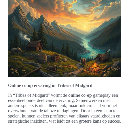
Online co-op ervaring in Tribes of Midgard
In “Tribes of Midgard” vormt de
online co-op
gameplay een
essentieel onderdeel van de ervaring. Samenwerken met
andere spelers is niet alleen leuk, maar ook cruciaal voor het
overwinnen van de talloze uitdagingen. Door in een team te
spelen, kunnen spelers profiteren van elkaars vaardigheden en
strategische inzichten, wat leidt tot een grotere kans op succes.