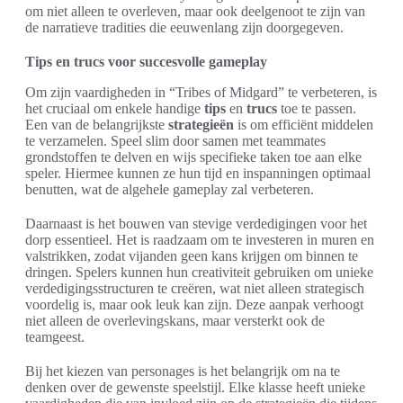
om niet alleen te overleven, maar ook deelgenoot te zijn van
de narratieve tradities die eeuwenlang zijn doorgegeven.
Tips en trucs voor succesvolle gameplay
Om zijn vaardigheden in “Tribes of Midgard” te verbeteren, is
het cruciaal om enkele handige
tips
en
trucs
toe te passen.
Een van de belangrijkste
strategieën
is om efficiënt middelen
te verzamelen. Speel slim door samen met teammates
grondstoffen te delven en wijs specifieke taken toe aan elke
speler. Hiermee kunnen ze hun tijd en inspanningen optimaal
benutten, wat de algehele gameplay zal verbeteren.
Daarnaast is het bouwen van stevige verdedigingen voor het
dorp essentieel. Het is raadzaam om te investeren in muren en
valstrikken, zodat vijanden geen kans krijgen om binnen te
dringen. Spelers kunnen hun creativiteit gebruiken om unieke
verdedigingsstructuren te creëren, wat niet alleen strategisch
voordelig is, maar ook leuk kan zijn. Deze aanpak verhoogt
niet alleen de overlevingskans, maar versterkt ook de
teamgeest.
Bij het kiezen van personages is het belangrijk om na te
denken over de gewenste speelstijl. Elke klasse heeft unieke