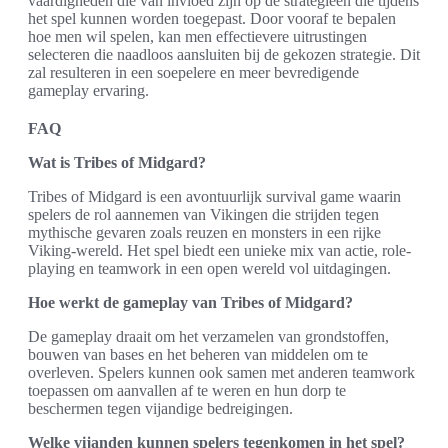
vaardigheden die van invloed zijn op de strategieën die tijdens
het spel kunnen worden toegepast. Door vooraf te bepalen
hoe men wil spelen, kan men effectievere uitrustingen
selecteren die naadloos aansluiten bij de gekozen strategie. Dit
zal resulteren in een soepelere en meer bevredigende
gameplay ervaring.
FAQ
Wat is Tribes of Midgard?
Tribes of Midgard is een avontuurlijk survival game waarin
spelers de rol aannemen van Vikingen die strijden tegen
mythische gevaren zoals reuzen en monsters in een rijke
Viking-wereld. Het spel biedt een unieke mix van actie, role-
playing en teamwork in een open wereld vol uitdagingen.
Hoe werkt de gameplay van Tribes of Midgard?
De gameplay draait om het verzamelen van grondstoffen,
bouwen van bases en het beheren van middelen om te
overleven. Spelers kunnen ook samen met anderen teamwork
toepassen om aanvallen af te weren en hun dorp te
beschermen tegen vijandige bedreigingen.
Welke vijanden kunnen spelers tegenkomen in het spel?