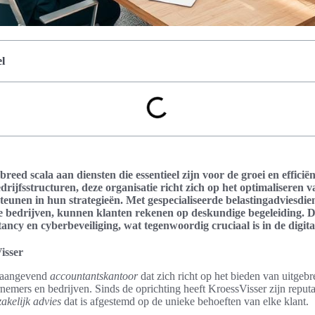
l
breed scala aan diensten die essentieel zijn voor de groei en efficië
edrijfsstructuren, deze organisatie richt zich op het optimaliseren v
teunen in hun strategieën. Met gespecialiseerde belastingadviesdien
ale bedrijven, kunnen klanten rekenen op deskundige begeleiding. D
ancy en cyberbeveiliging, wat tegenwoordig cruciaal is in de digita
isser
onaangevend
accountantskantoor
dat zich richt op het bieden van uitgeb
emers en bedrijven. Sinds de oprichting heeft KroessVisser zijn repu
zakelijk advies
dat is afgestemd op de unieke behoeften van elke klant.