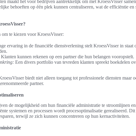
sten maakt het voor bedrijven aantrekkelijk om met KroessVisser samen
kelijke behoeften op één plek kunnen centraliseren, wat de efficiëntie 
roessVisser?
n om te kiezen voor KroessVisser:
ge ervaring in de financiële dienstverlening stelt KroessVisser in sta
den.
Klanten kunnen rekenen op een partner die hun belangen vooropstelt.
enkring:
Een divers portfolio van tevreden klanten spreekt boekdelen ov
roessVisser biedt niet alleen toegang tot professionele diensten maar 
erenommeerde partner.
ptimaliseren
jven de mogelijkheid om hun financiële administratie te stroomlijnen en
nte systemen en processen wordt procesoptimalisatie gerealiseerd. Dit st
esparen, terwijl ze zich kunnen concentreren op hun kernactiviteiten.
ministratie