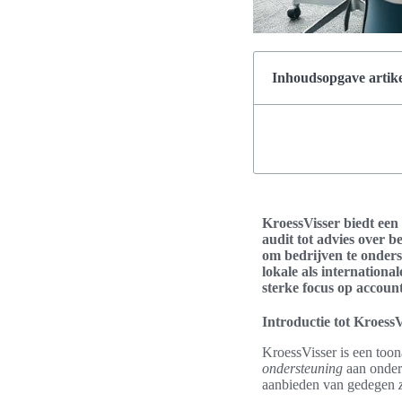
Inhoudsopgave artike
KroessVisser biedt een 
audit tot advies over b
om bedrijven te onders
lokale als internation
sterke focus op account
Introductie tot KroessV
KroessVisser is een to
ondersteuning
aan ondern
aanbieden van gedegen