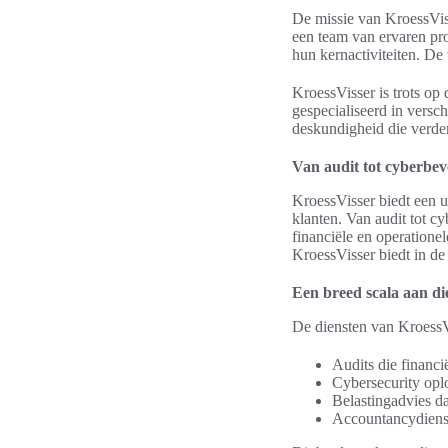
De missie van KroessViss
een team van ervaren pr
hun kernactiviteiten. De 
KroessVisser is trots op 
gespecialiseerd in versc
deskundigheid die verder 
Van audit tot cyberbev
KroessVisser biedt een u
klanten. Van audit tot c
financiële en operation
KroessVisser biedt in de
Een breed scala aan di
De diensten van KroessV
Audits die financ
Cybersecurity opl
Belastingadvies da
Accountancydienst