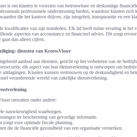
er is om klanten te voorzien van betrouwbare en deskundige financiël
ofessionals professionele ondersteuning bieden, waardoor klanten zich
waarden die het kantoor drijven, zijn integriteit, transparantie en een k
de kwalificaties van zijn teamleden. Elk lid heeft ruime ervaring in het 
hillende aspecten van accountancy en financieel advies. Dit zorgt ervoo
gaat dan alleen cijfers.
eiliging: diensten van KroessVisser
itgebreid aanbod aan diensten, gericht op het verbeteren van de bedrij
ybersecurity, elk aspect van hun dienstverlening is ontworpen om bedrijv
ele uitdagingen. Klanten kunnen vertrouwen op de deskundigheid en be
 snel veranderende wereld van zakelijke dienstverlening.
enstverlening
isser omvatten onder andere:
iële nauwkeurigheid waarborgen.
ossingen ter bescherming van gevoelige informatie.
t zorgt voor optimale fiscale planning.
en die de financiële gezondheid van een organisatie versterken.