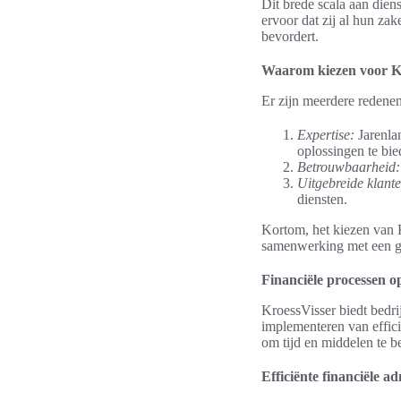
Dit brede scala aan dien
ervoor dat zij al hun za
bevordert.
Waarom kiezen voor K
Er zijn meerdere redene
Expertise:
Jarenlan
oplossingen te bie
Betrouwbaarheid:
Uitgebreide klant
diensten.
Kortom, het kiezen van K
samenwerking met een g
Financiële processen o
KroessVisser biedt bedri
implementeren van efficië
om tijd en middelen te b
Efficiënte financiële ad