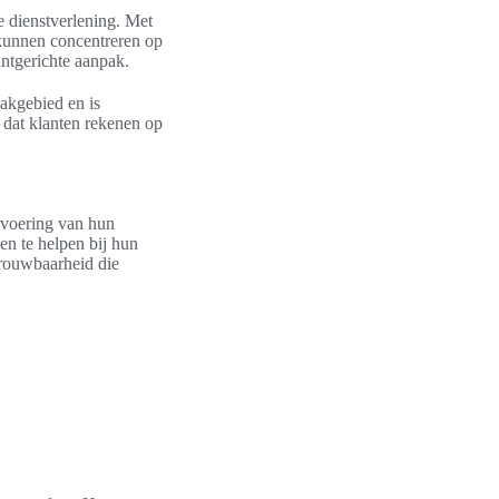
e dienstverlening. Met
 kunnen concentreren op
lantgerichte aanpak.
vakgebied en is
r dat klanten rekenen op
fsvoering van hun
en te helpen bij hun
trouwbaarheid die