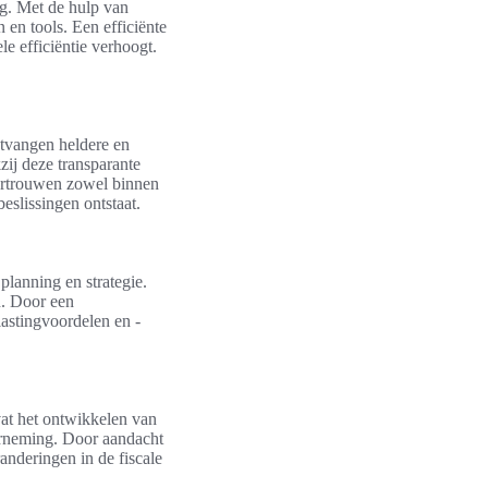
ng. Met de hulp van
en tools. Een efficiënte
e efficiëntie verhoogt.
ntvangen heldere en
zij deze transparante
vertrouwen zowel binnen
beslissingen ontstaat.
planning en strategie.
n. Door een
lastingvoordelen en -
vat het ontwikkelen van
derneming. Door aandacht
anderingen in de fiscale