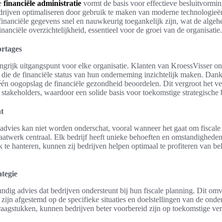
e
financiële administratie
vormt de basis voor effectieve besluitvormi
rijven optimaliseren door gebruik te maken van moderne technologieën 
financiële gegevens snel en nauwkeurig toegankelijk zijn, wat de algehel
financiële overzichtelijkheid, essentieel voor de groei van de organisatie.
ortages
angrijk uitgangspunt voor elke organisatie. Klanten van KroessVisser o
s die de financiële status van hun onderneming inzichtelijk maken. Dank
één oogopslag de financiële gezondheid beoordelen. Dit vergroot het 
ne stakeholders, waardoor een solide basis voor toekomstige strategische 
t
advies kan niet worden onderschat, vooral wanneer het gaat om fiscale 
aatwerk centraal. Elk bedrijf heeft unieke behoeften en omstandighede
 te hanteren, kunnen zij bedrijven helpen optimaal te profiteren van be
ategie
ndig advies dat bedrijven ondersteunt bij hun fiscale planning. Dit om
ie zijn afgestemd op de specifieke situaties en doelstellingen van de on
vraagstukken, kunnen bedrijven beter voorbereid zijn op toekomstige ver