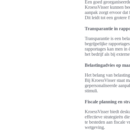
Een goed georganiseerd
KroessVisser kunnen bed
aanpak zorgt ervoor dat 
Dit leidt tot een grotere 
Transparantie in rapp
Transparantie is een bel
begrijpelijke rapportage
rapportages kan men in 
het bedrijf als bij exter
Belastingadvies op maa
Het belang van belasting
Bij KroessVisser staat m
gepersonaliseerde aanpak
stimuli.
Fiscale planning en str
KroessVisser biedt desku
effectieve strategieën d
te besteden aan fiscale 
wetgeving.