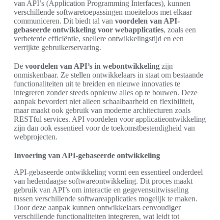
van API’s (Application Programming Interfaces), kunnen
verschillende softwaretoepassingen moeiteloos met elkaar
communiceren. Dit biedt tal van
voordelen van API-
gebaseerde ontwikkeling voor webapplicaties
, zoals een
verbeterde efficiëntie, snellere ontwikkelingstijd en een
verrijkte gebruikerservaring.
De
voordelen van API’s in webontwikkeling
zijn
onmiskenbaar. Ze stellen ontwikkelaars in staat om bestaande
functionaliteiten uit te breiden en nieuwe innovaties te
integreren zonder steeds opnieuw alles op te bouwen. Deze
aanpak bevordert niet alleen schaalbaarheid en flexibiliteit,
maar maakt ook gebruik van moderne architecturen zoals
RESTful services. API voordelen voor applicatieontwikkeling
zijn dan ook essentieel voor de toekomstbestendigheid van
webprojecten.
Invoering van API-gebaseerde ontwikkeling
API-gebaseerde ontwikkeling vormt een essentieel onderdeel
van hedendaagse softwareontwikkeling. Dit proces maakt
gebruik van API’s om interactie en gegevensuitwisseling
tussen verschillende softwareapplicaties mogelijk te maken.
Door deze aanpak kunnen ontwikkelaars eenvoudiger
verschillende functionaliteiten integreren, wat leidt tot