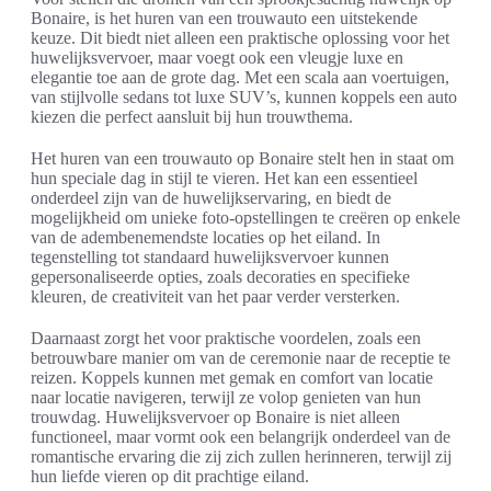
Bonaire, is het huren van een trouwauto een uitstekende
keuze. Dit biedt niet alleen een praktische oplossing voor het
huwelijksvervoer, maar voegt ook een vleugje luxe en
elegantie toe aan de grote dag. Met een scala aan voertuigen,
van stijlvolle sedans tot luxe SUV’s, kunnen koppels een auto
kiezen die perfect aansluit bij hun trouwthema.
Het huren van een trouwauto op Bonaire stelt hen in staat om
hun speciale dag in stijl te vieren. Het kan een essentieel
onderdeel zijn van de huwelijkservaring, en biedt de
mogelijkheid om unieke foto-opstellingen te creëren op enkele
van de adembenemendste locaties op het eiland. In
tegenstelling tot standaard huwelijksvervoer kunnen
gepersonaliseerde opties, zoals decoraties en specifieke
kleuren, de creativiteit van het paar verder versterken.
Daarnaast zorgt het voor praktische voordelen, zoals een
betrouwbare manier om van de ceremonie naar de receptie te
reizen. Koppels kunnen met gemak en comfort van locatie
naar locatie navigeren, terwijl ze volop genieten van hun
trouwdag. Huwelijksvervoer op Bonaire is niet alleen
functioneel, maar vormt ook een belangrijk onderdeel van de
romantische ervaring die zij zich zullen herinneren, terwijl zij
hun liefde vieren op dit prachtige eiland.