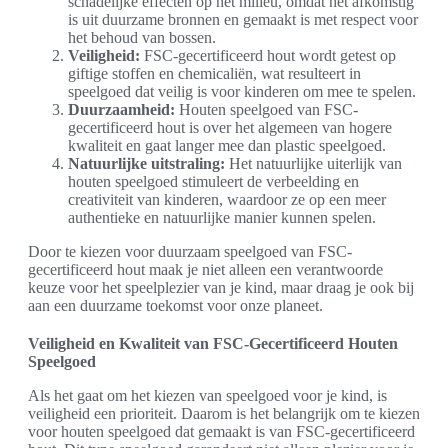
schadelijke effecten op het milieu, omdat het afkomstig
is uit duurzame bronnen en gemaakt is met respect voor
het behoud van bossen.
Veiligheid:
FSC-gecertificeerd hout wordt getest op
giftige stoffen en chemicaliën, wat resulteert in
speelgoed dat veilig is voor kinderen om mee te spelen.
Duurzaamheid:
Houten speelgoed van FSC-
gecertificeerd hout is over het algemeen van hogere
kwaliteit en gaat langer mee dan plastic speelgoed.
Natuurlijke uitstraling:
Het natuurlijke uiterlijk van
houten speelgoed stimuleert de verbeelding en
creativiteit van kinderen, waardoor ze op een meer
authentieke en natuurlijke manier kunnen spelen.
Door te kiezen voor duurzaam speelgoed van FSC-
gecertificeerd hout maak je niet alleen een verantwoorde
keuze voor het speelplezier van je kind, maar draag je ook bij
aan een duurzame toekomst voor onze planeet.
Veiligheid en Kwaliteit van FSC-Gecertificeerd Houten
Speelgoed
Als het gaat om het kiezen van speelgoed voor je kind, is
veiligheid een prioriteit. Daarom is het belangrijk om te kiezen
voor houten speelgoed dat gemaakt is van FSC-gecertificeerd