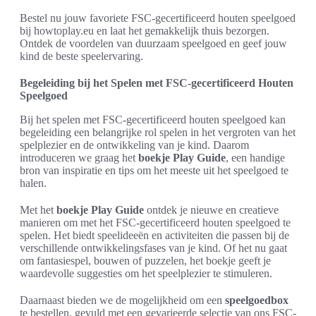
Bestel nu jouw favoriete FSC-gecertificeerd houten speelgoed
bij howtoplay.eu en laat het gemakkelijk thuis bezorgen.
Ontdek de voordelen van duurzaam speelgoed en geef jouw
kind de beste speelervaring.
Begeleiding bij het Spelen met FSC-gecertificeerd Houten
Speelgoed
Bij het spelen met FSC-gecertificeerd houten speelgoed kan
begeleiding een belangrijke rol spelen in het vergroten van het
spelplezier en de ontwikkeling van je kind. Daarom
introduceren we graag het
boekje Play Guide
, een handige
bron van inspiratie en tips om het meeste uit het speelgoed te
halen.
Met het
boekje Play Guide
ontdek je nieuwe en creatieve
manieren om met het FSC-gecertificeerd houten speelgoed te
spelen. Het biedt speelideeën en activiteiten die passen bij de
verschillende ontwikkelingsfases van je kind. Of het nu gaat
om fantasiespel, bouwen of puzzelen, het boekje geeft je
waardevolle suggesties om het speelplezier te stimuleren.
Daarnaast bieden we de mogelijkheid om een
speelgoedbox
te bestellen, gevuld met een gevarieerde selectie van ons FSC-