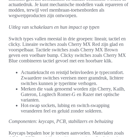
actuatiedruk. Je kunt mechanische modellen vaak repareren of
modden, terwijl veel membraan-toetsenborden als
wegwerpproducten zijn ontworpen.
Uitleg van schakelaars en hun impact op typen
Switch types vallen meestal in drie groepen: lineair, tactiel en
clicky. Lineaire switches zoals Cherry MX Red zijn glad en
voorspelbaar. Tactiele switches zoals Cherry MX Brown
geven een voelbare bump. Clicky switches zoals Cherry MX
Blue combineren tactiel gevoel met een hoorbare klik.
Actuatiekracht en reistijd beïnvloeden je typecomfort.
Zwaardere switches vereisen meer gramdruk, lichtere
switches kunnen je typeritme verhogen.
Merken die vaak genoemd worden zijn Cherry, Kailh,
Gateron, Logitech Romer-G en Razer met optische
varianten.
Hot-swap sockets, lubing en switch-swapping
veranderen feel en geluid zonder solderen.
Componenten: keycaps, PCB, stabilizers en behuizing
Keycaps bepalen hoe je toetsen aanvoelen. Materialen zoals