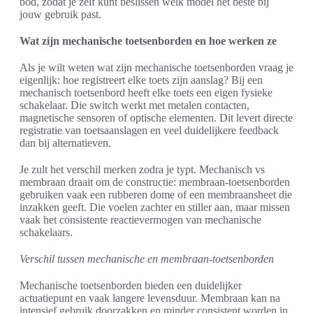
bod, zodat je zelf kunt beslissen welk model het beste bij
jouw gebruik past.
Wat zijn mechanische toetsenborden en hoe werken ze
Als je wilt weten wat zijn mechanische toetsenborden vraag je
eigenlijk: hoe registreert elke toets zijn aanslag? Bij een
mechanisch toetsenbord heeft elke toets een eigen fysieke
schakelaar. Die switch werkt met metalen contacten,
magnetische sensoren of optische elementen. Dit levert directe
registratie van toetsaanslagen en veel duidelijkere feedback
dan bij alternatieven.
Je zult het verschil merken zodra je typt. Mechanisch vs
membraan draait om de constructie: membraan-toetsenborden
gebruiken vaak een rubberen dome of een membraansheet die
inzakken geeft. Die voelen zachter en stiller aan, maar missen
vaak het consistente reactievermogen van mechanische
schakelaars.
Verschil tussen mechanische en membraan-toetsenborden
Mechanische toetsenborden bieden een duidelijker
actuatiepunt en vaak langere levensduur. Membraan kan na
intensief gebruik doorzakken en minder consistent worden in