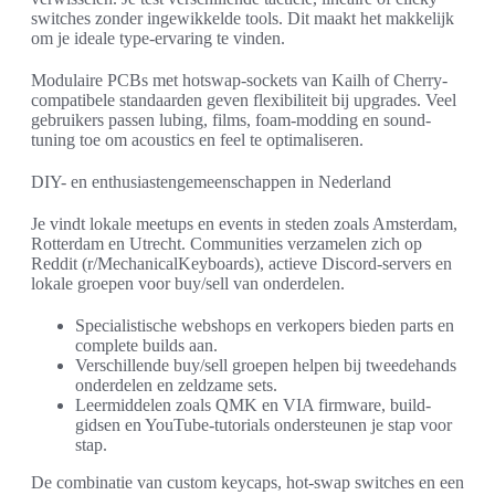
switches zonder ingewikkelde tools. Dit maakt het makkelijk
om je ideale type-ervaring te vinden.
Modulaire PCBs met hotswap-sockets van Kailh of Cherry-
compatibele standaarden geven flexibiliteit bij upgrades. Veel
gebruikers passen lubing, films, foam-modding en sound-
tuning toe om acoustics en feel te optimaliseren.
DIY- en enthusiastengemeenschappen in Nederland
Je vindt lokale meetups en events in steden zoals Amsterdam,
Rotterdam en Utrecht. Communities verzamelen zich op
Reddit (r/MechanicalKeyboards), actieve Discord-servers en
lokale groepen voor buy/sell van onderdelen.
Specialistische webshops en verkopers bieden parts en
complete builds aan.
Verschillende buy/sell groepen helpen bij tweedehands
onderdelen en zeldzame sets.
Leermiddelen zoals QMK en VIA firmware, build-
gidsen en YouTube-tutorials ondersteunen je stap voor
stap.
De combinatie van custom keycaps, hot-swap switches en een