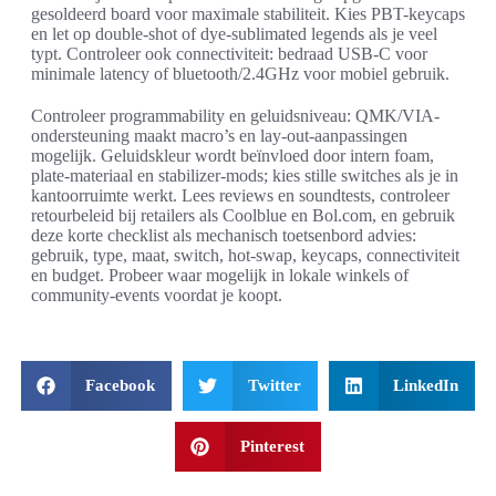
gesoldeerd board voor maximale stabiliteit. Kies PBT-keycaps
en let op double-shot of dye-sublimated legends als je veel
typt. Controleer ook connectiviteit: bedraad USB-C voor
minimale latency of bluetooth/2.4GHz voor mobiel gebruik.
Controleer programmability en geluidsniveau: QMK/VIA-
ondersteuning maakt macro’s en lay-out-aanpassingen
mogelijk. Geluidskleur wordt beïnvloed door intern foam,
plate-materiaal en stabilizer-mods; kies stille switches als je in
kantoorruimte werkt. Lees reviews en soundtests, controleer
retourbeleid bij retailers als Coolblue en Bol.com, en gebruik
deze korte checklist als mechanisch toetsenbord advies:
gebruik, type, maat, switch, hot-swap, keycaps, connectiviteit
en budget. Probeer waar mogelijk in lokale winkels of
community-events voordat je koopt.
Facebook
Twitter
LinkedIn
Pinterest