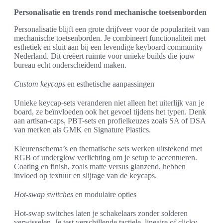
Personalisatie en trends rond mechanische toetsenborden
Personalisatie blijft een grote drijfveer voor de populariteit van
mechanische toetsenborden. Je combineert functionaliteit met
esthetiek en sluit aan bij een levendige keyboard community
Nederland. Dit creëert ruimte voor unieke builds die jouw
bureau echt onderscheidend maken.
Custom keycaps
en esthetische aanpassingen
Unieke keycap-sets veranderen niet alleen het uiterlijk van je
board, ze beïnvloeden ook het gevoel tijdens het typen. Denk
aan artisan-caps, PBT-sets en profielkeuzes zoals SA of DSA
van merken als GMK en Signature Plastics.
Kleurenschema’s en thematische sets werken uitstekend met
RGB of underglow verlichting om je setup te accentueren.
Coating en finish, zoals matte versus glanzend, hebben
invloed op textuur en slijtage van de keycaps.
Hot-swap switches
en modulaire opties
Hot-swap switches laten je schakelaars zonder solderen
verwisselen. Je test verschillende tactiele, lineaire of clicky