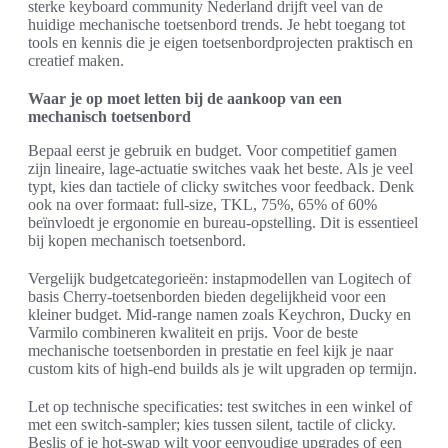
sterke keyboard community Nederland drijft veel van de
huidige mechanische toetsenbord trends. Je hebt toegang tot
tools en kennis die je eigen toetsenbordprojecten praktisch en
creatief maken.
Waar je op moet letten bij de aankoop van een
mechanisch toetsenbord
Bepaal eerst je gebruik en budget. Voor competitief gamen
zijn lineaire, lage-actuatie switches vaak het beste. Als je veel
typt, kies dan tactiele of clicky switches voor feedback. Denk
ook na over formaat: full‑size, TKL, 75%, 65% of 60%
beïnvloedt je ergonomie en bureau-opstelling. Dit is essentieel
bij kopen mechanisch toetsenbord.
Vergelijk budgetcategorieën: instapmodellen van Logitech of
basis Cherry-toetsenborden bieden degelijkheid voor een
kleiner budget. Mid-range namen zoals Keychron, Ducky en
Varmilo combineren kwaliteit en prijs. Voor de beste
mechanische toetsenborden in prestatie en feel kijk je naar
custom kits of high-end builds als je wilt upgraden op termijn.
Let op technische specificaties: test switches in een winkel of
met een switch-sampler; kies tussen silent, tactile of clicky.
Beslis of je hot-swap wilt voor eenvoudige upgrades of een