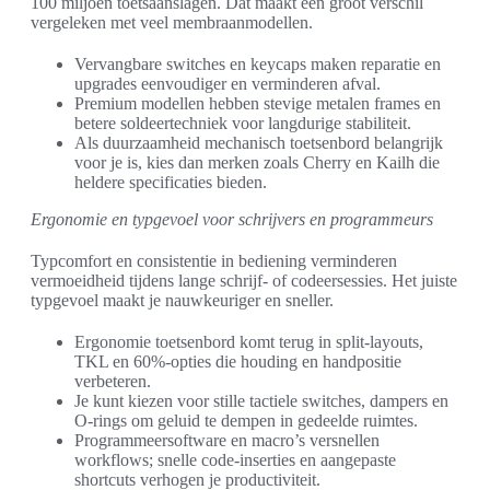
100 miljoen toetsaanslagen. Dat maakt een groot verschil
vergeleken met veel membraanmodellen.
Vervangbare switches en keycaps maken reparatie en
upgrades eenvoudiger en verminderen afval.
Premium modellen hebben stevige metalen frames en
betere soldeertechniek voor langdurige stabiliteit.
Als duurzaamheid mechanisch toetsenbord belangrijk
voor je is, kies dan merken zoals Cherry en Kailh die
heldere specificaties bieden.
Ergonomie en typgevoel voor schrijvers en programmeurs
Typcomfort en consistentie in bediening verminderen
vermoeidheid tijdens lange schrijf- of codeersessies. Het juiste
typgevoel maakt je nauwkeuriger en sneller.
Ergonomie toetsenbord komt terug in split-layouts,
TKL en 60%-opties die houding en handpositie
verbeteren.
Je kunt kiezen voor stille tactiele switches, dampers en
O-rings om geluid te dempen in gedeelde ruimtes.
Programmeersoftware en macro’s versnellen
workflows; snelle code-inserties en aangepaste
shortcuts verhogen je productiviteit.