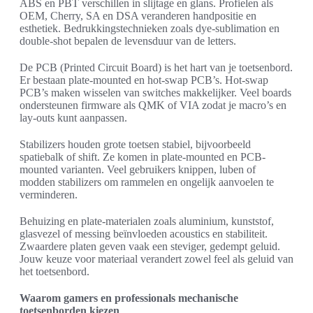
ABS en PBT verschillen in slijtage en glans. Profielen als
OEM, Cherry, SA en DSA veranderen handpositie en
esthetiek. Bedrukkingstechnieken zoals dye-sublimation en
double-shot bepalen de levensduur van de letters.
De PCB (Printed Circuit Board) is het hart van je toetsenbord.
Er bestaan plate-mounted en hot-swap PCB’s. Hot-swap
PCB’s maken wisselen van switches makkelijker. Veel boards
ondersteunen firmware als QMK of VIA zodat je macro’s en
lay-outs kunt aanpassen.
Stabilizers houden grote toetsen stabiel, bijvoorbeeld
spatiebalk of shift. Ze komen in plate-mounted en PCB-
mounted varianten. Veel gebruikers knippen, luben of
modden stabilizers om rammelen en ongelijk aanvoelen te
verminderen.
Behuizing en plate-materialen zoals aluminium, kunststof,
glasvezel of messing beïnvloeden acoustics en stabiliteit.
Zwaardere platen geven vaak een steviger, gedempt geluid.
Jouw keuze voor materiaal verandert zowel feel als geluid van
het toetsenbord.
Waarom gamers en professionals mechanische
toetsenborden kiezen