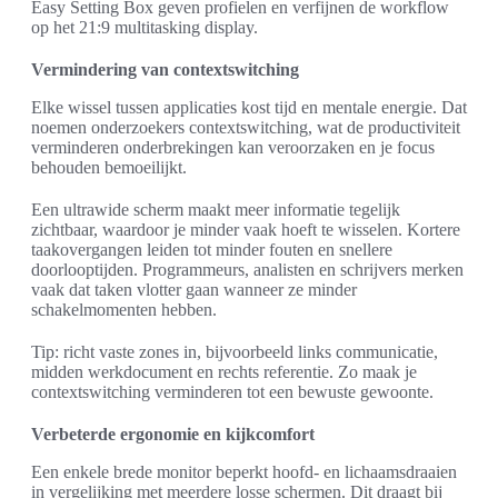
Easy Setting Box geven profielen en verfijnen de workflow
op het 21:9 multitasking display.
Vermindering van contextswitching
Elke wissel tussen applicaties kost tijd en mentale energie. Dat
noemen onderzoekers contextswitching, wat de productiviteit
verminderen onderbrekingen kan veroorzaken en je focus
behouden bemoeilijkt.
Een ultrawide scherm maakt meer informatie tegelijk
zichtbaar, waardoor je minder vaak hoeft te wisselen. Kortere
taakovergangen leiden tot minder fouten en snellere
doorlooptijden. Programmeurs, analisten en schrijvers merken
vaak dat taken vlotter gaan wanneer ze minder
schakelmomenten hebben.
Tip: richt vaste zones in, bijvoorbeeld links communicatie,
midden werkdocument en rechts referentie. Zo maak je
contextswitching verminderen tot een bewuste gewoonte.
Verbeterde ergonomie en kijkcomfort
Een enkele brede monitor beperkt hoofd- en lichaamsdraaien
in vergelijking met meerdere losse schermen. Dit draagt bij