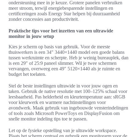
ondersteuning mee in je keuze. Grotere panelen verbruiken
meer stroom, terwijl energiebesparende instellingen en
certificeringen zoals Energy Star helpen bij duurzaamheid
zonder concessies aan productiviteit.
Praktische tips voor het inzetten van een ultrawide
monitor in jouw setup
Kies je scherm op basis van gebruik. Voor de meeste
thuiswerkers is een 34″ 3440×1440 model een goede balans
tussen werkruimte en scherpte. Heb je weinig bureauplek, dan
is een 29″ of 25:9 paneel slimmer. Wil je twee schermen
vervangen, overweeg een 49″ 5120×1440 als je ruimte en
budget het toelaten.
Stel de beste instellingen ultrawide in voor jouw ogen en
taken. Gebruik de native resolutie met 100–125% schaal voor
leesbaarheid. Pas helderheid en kleurtemperatuur aan: sRGB
voor kleurwerk en warmere nachtinstellingen voor
avondwerk. Maak gebruik van ingebouwde vensterindelingen
of tools zoals Microsoft PowerToys en DisplayFusion om
snelle monitor indeling tips toe te passen.
Let op de fysieke opstelling van je ultrawide workspace.
Plaats het scherm centraal en gebruik een monitorarm voor de