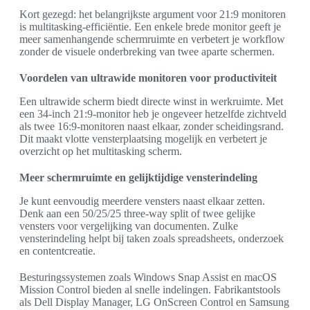
Kort gezegd: het belangrijkste argument voor 21:9 monitoren
is multitasking-efficiëntie. Een enkele brede monitor geeft je
meer samenhangende schermruimte en verbetert je workflow
zonder de visuele onderbreking van twee aparte schermen.
Voordelen van ultrawide monitoren voor productiviteit
Een ultrawide scherm biedt directe winst in werkruimte. Met
een 34-inch 21:9-monitor heb je ongeveer hetzelfde zichtveld
als twee 16:9-monitoren naast elkaar, zonder scheidingsrand.
Dit maakt vlotte vensterplaatsing mogelijk en verbetert je
overzicht op het multitasking scherm.
Meer schermruimte en gelijktijdige vensterindeling
Je kunt eenvoudig meerdere vensters naast elkaar zetten.
Denk aan een 50/25/25 three-way split of twee gelijke
vensters voor vergelijking van documenten. Zulke
vensterindeling helpt bij taken zoals spreadsheets, onderzoek
en contentcreatie.
Besturingssystemen zoals Windows Snap Assist en macOS
Mission Control bieden al snelle indelingen. Fabrikantstools
als Dell Display Manager, LG OnScreen Control en Samsung