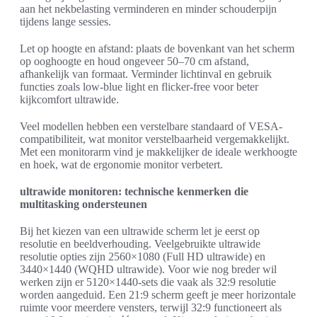
aan het nekbelasting verminderen en minder schouderpijn
tijdens lange sessies.
Let op hoogte en afstand: plaats de bovenkant van het scherm
op ooghoogte en houd ongeveer 50–70 cm afstand,
afhankelijk van formaat. Verminder lichtinval en gebruik
functies zoals low-blue light en flicker-free voor beter
kijkcomfort ultrawide.
Veel modellen hebben een verstelbare standaard of VESA-
compatibiliteit, wat monitor verstelbaarheid vergemakkelijkt.
Met een monitorarm vind je makkelijker de ideale werkhoogte
en hoek, wat de ergonomie monitor verbetert.
ultrawide monitoren: technische kenmerken die
multitasking ondersteunen
Bij het kiezen van een ultrawide scherm let je eerst op
resolutie en beeldverhouding. Veelgebruikte ultrawide
resolutie opties zijn 2560×1080 (Full HD ultrawide) en
3440×1440 (WQHD ultrawide). Voor wie nog breder wil
werken zijn er 5120×1440-sets die vaak als 32:9 resolutie
worden aangeduid. Een 21:9 scherm geeft je meer horizontale
ruimte voor meerdere vensters, terwijl 32:9 functioneert als