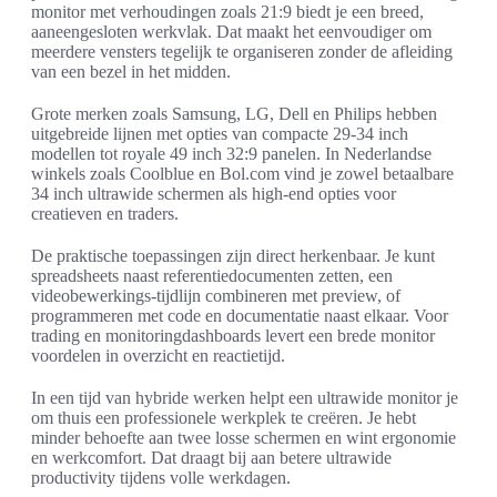
monitor met verhoudingen zoals 21:9 biedt je een breed,
aaneengesloten werkvlak. Dat maakt het eenvoudiger om
meerdere vensters tegelijk te organiseren zonder de afleiding
van een bezel in het midden.
Grote merken zoals Samsung, LG, Dell en Philips hebben
uitgebreide lijnen met opties van compacte 29-34 inch
modellen tot royale 49 inch 32:9 panelen. In Nederlandse
winkels zoals Coolblue en Bol.com vind je zowel betaalbare
34 inch ultrawide schermen als high-end opties voor
creatieven en traders.
De praktische toepassingen zijn direct herkenbaar. Je kunt
spreadsheets naast referentiedocumenten zetten, een
videobewerkings-tijdlijn combineren met preview, of
programmeren met code en documentatie naast elkaar. Voor
trading en monitoringdashboards levert een brede monitor
voordelen in overzicht en reactietijd.
In een tijd van hybride werken helpt een ultrawide monitor je
om thuis een professionele werkplek te creëren. Je hebt
minder behoefte aan twee losse schermen en wint ergonomie
en werkcomfort. Dat draagt bij aan betere ultrawide
productivity tijdens volle werkdagen.