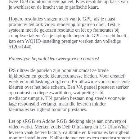
twee 16:9 monitors in één paneel. Kies resolutie op basis van
je werklast en de kracht van je grafische kaart.
Hogere resoluties vragen meer van je GPU als je naast
productiviteit ook video-rendering of gamen doet. Test je
systeem met de gekozen resolutie en let op framerates bij
complexe taken. Als je laptop de beperkte GPU-kracht heeft,
kan een WQHD-instelling prettiger werken dan volledige
5120×1440.
Paneeltype bepaalt kleurweergave en contrast
IPS ultrawide panelen zijn populair omdat ze brede
kijkhoeken en goede kleuraccuratesse bieden. Voor creatief
werk en multitasking zorgt een IPS ultrawide voor consistente
kleuren over het hele scherm. Een VA paneel presteert sterker
op contrast en diepe zwarttinten, wat prettig is bij
mediaconsumptie. TN-panelen bestaan nog steeds voor wie
lage responstijd verlangt, maar die leveren minder
kleurnauwkeurigheid monitor prestaties.
Let op sRGB en Adobe RGB-dekking als je aan ontwerp of
video werkt. Merken zoals Dell Ultrasharp en LG UltraWide
leveren vaak betere factory-calibratie en kleurnauwkeurigheid
monitor instellingen. Kalibratie met een extern meetinstrument