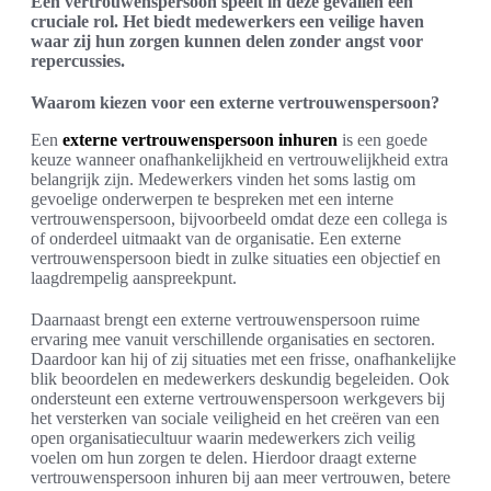
Een vertrouwenspersoon speelt in deze gevallen een
cruciale rol. Het biedt medewerkers een veilige haven
waar zij hun zorgen kunnen delen zonder angst voor
repercussies.
Waarom kiezen voor een externe vertrouwenspersoon?
Een
externe vertrouwenspersoon inhuren
is een goede
keuze wanneer onafhankelijkheid en vertrouwelijkheid extra
belangrijk zijn. Medewerkers vinden het soms lastig om
gevoelige onderwerpen te bespreken met een interne
vertrouwenspersoon, bijvoorbeeld omdat deze een collega is
of onderdeel uitmaakt van de organisatie. Een externe
vertrouwenspersoon biedt in zulke situaties een objectief en
laagdrempelig aanspreekpunt.
Daarnaast brengt een externe vertrouwenspersoon ruime
ervaring mee vanuit verschillende organisaties en sectoren.
Daardoor kan hij of zij situaties met een frisse, onafhankelijke
blik beoordelen en medewerkers deskundig begeleiden. Ook
ondersteunt een externe vertrouwenspersoon werkgevers bij
het versterken van sociale veiligheid en het creëren van een
open organisatiecultuur waarin medewerkers zich veilig
voelen om hun zorgen te delen. Hierdoor draagt
externe
vertrouwenspersoon inhuren
bij aan meer vertrouwen, betere