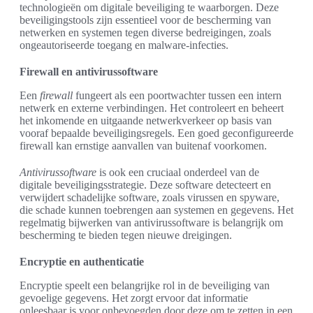
technologieën om digitale beveiliging te waarborgen. Deze
beveiligingstools zijn essentieel voor de bescherming van
netwerken en systemen tegen diverse bedreigingen, zoals
ongeautoriseerde toegang en malware-infecties.
Firewall en antivirussoftware
Een
firewall
fungeert als een poortwachter tussen een intern
netwerk en externe verbindingen. Het controleert en beheert
het inkomende en uitgaande netwerkverkeer op basis van
vooraf bepaalde beveiligingsregels. Een goed geconfigureerde
firewall kan ernstige aanvallen van buitenaf voorkomen.
Antivirussoftware
is ook een cruciaal onderdeel van de
digitale beveiligingsstrategie. Deze software detecteert en
verwijdert schadelijke software, zoals virussen en spyware,
die schade kunnen toebrengen aan systemen en gegevens. Het
regelmatig bijwerken van antivirussoftware is belangrijk om
bescherming te bieden tegen nieuwe dreigingen.
Encryptie en authenticatie
Encryptie speelt een belangrijke rol in de beveiliging van
gevoelige gegevens. Het zorgt ervoor dat informatie
onleesbaar is voor onbevoegden door deze om te zetten in een