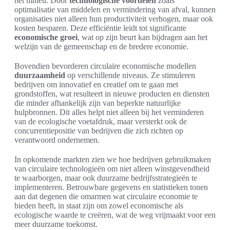
het milieu. Door
technologische voordelen
zoals
optimalisatie van middelen en vermindering van afval, kunnen
organisaties niet alleen hun productiviteit verhogen, maar ook
kosten besparen. Deze efficiëntie leidt tot significante
economische groei
, wat op zijn beurt kan bijdragen aan het
welzijn van de gemeenschap en de bredere economie.
Bovendien bevorderen circulaire economische modellen
duurzaamheid
op verschillende niveaus. Ze stimuleren
bedrijven om innovatief en creatief om te gaan met
grondstoffen, wat resulteert in nieuwe producten en diensten
die minder afhankelijk zijn van beperkte natuurlijke
hulpbronnen. Dit alles helpt niet alleen bij het verminderen
van de ecologische voetafdruk, maar versterkt ook de
concurrentiepositie van bedrijven die zich richten op
verantwoord ondernemen.
In opkomende markten zien we hoe bedrijven gebruikmaken
van circulaire technologieën om niet alleen winstgevendheid
te waarborgen, maar ook duurzame bedrijfsstrategieën te
implementeren. Betrouwbare gegevens en statistieken tonen
aan dat degenen die omarmen wat circulaire economie te
bieden heeft, in staat zijn om zowel economische als
ecologische waarde te creëren, wat de weg vrijmaakt voor een
meer duurzame toekomst.