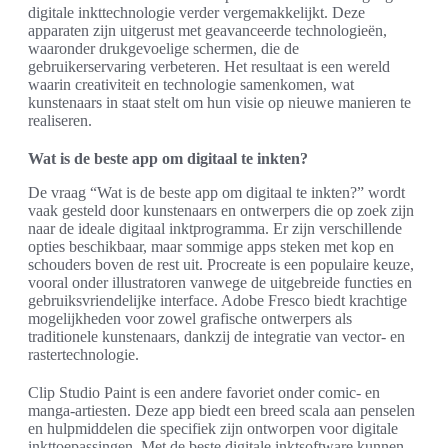
digitale inkttechnologie verder vergemakkelijkt. Deze
apparaten zijn uitgerust met geavanceerde technologieën,
waaronder drukgevoelige schermen, die de
gebruikerservaring verbeteren. Het resultaat is een wereld
waarin creativiteit en technologie samenkomen, wat
kunstenaars in staat stelt om hun visie op nieuwe manieren te
realiseren.
Wat is de beste app om digitaal te inkten?
De vraag “Wat is de beste app om digitaal te inkten?” wordt
vaak gesteld door kunstenaars en ontwerpers die op zoek zijn
naar de ideale digitaal inktprogramma. Er zijn verschillende
opties beschikbaar, maar sommige apps steken met kop en
schouders boven de rest uit. Procreate is een populaire keuze,
vooral onder illustratoren vanwege de uitgebreide functies en
gebruiksvriendelijke interface. Adobe Fresco biedt krachtige
mogelijkheden voor zowel grafische ontwerpers als
traditionele kunstenaars, dankzij de integratie van vector- en
rastertechnologie.
Clip Studio Paint is een andere favoriet onder comic- en
manga-artiesten. Deze app biedt een breed scala aan penselen
en hulpmiddelen die specifiek zijn ontworpen voor digitale
inkttoepassingen. Met de beste digitale inktsoftware kunnen