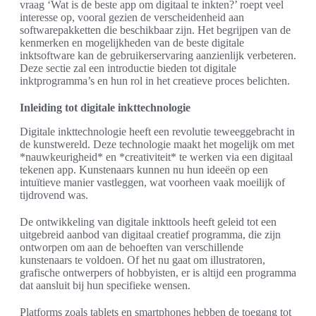
vraag ‘Wat is de beste app om digitaal te inkten?’ roept veel
interesse op, vooral gezien de verscheidenheid aan
softwarepakketten die beschikbaar zijn. Het begrijpen van de
kenmerken en mogelijkheden van de beste digitale
inktsoftware kan de gebruikerservaring aanzienlijk verbeteren.
Deze sectie zal een introductie bieden tot digitale
inktprogramma’s en hun rol in het creatieve proces belichten.
Inleiding tot digitale inkttechnologie
Digitale inkttechnologie heeft een revolutie teweeggebracht in
de kunstwereld. Deze technologie maakt het mogelijk om met
*nauwkeurigheid* en *creativiteit* te werken via een digitaal
tekenen app. Kunstenaars kunnen nu hun ideeën op een
intuïtieve manier vastleggen, wat voorheen vaak moeilijk of
tijdrovend was.
De ontwikkeling van digitale inkttools heeft geleid tot een
uitgebreid aanbod van digitaal creatief programma, die zijn
ontworpen om aan de behoeften van verschillende
kunstenaars te voldoen. Of het nu gaat om illustratoren,
grafische ontwerpers of hobbyisten, er is altijd een programma
dat aansluit bij hun specifieke wensen.
Platforms zoals tablets en smartphones hebben de toegang tot