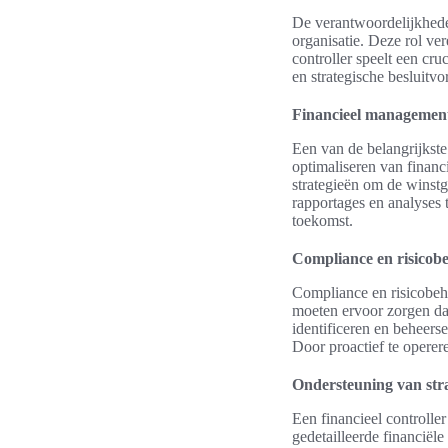
De verantwoordelijkheden
organisatie. Deze rol ve
controller speelt een cru
en strategische besluitv
Financieel managemen
Een van de belangrijkste
optimaliseren van financ
strategieën om de winstg
rapportages en analyses 
toekomst.
Compliance en risicob
Compliance en risicobeh
moeten ervoor zorgen dat
identificeren en beheers
Door proactief te operere
Ondersteuning van stra
Een financieel controlle
gedetailleerde financiële