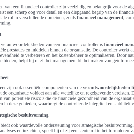
 van een financieel controller zijn veelzijdig en belangrijk voor de a
reist een scherp oog voor detail en een diepgaand begrip van de financië
ciale rol in verschillende domeinen, zoals
financieel management
, com
orming.
t
 verantwoordelijkheden van een financieel controller is
financieel ma
iële prestaties en middelen binnen de organisatie. De controller werkt 
evendheid te verbeteren en het kostenbeheer te optimaliseren. Door na
te bieden, helpt hij of zij het management bij het maken van geïnforme
eheer
eer zijn ook essentiële componenten van de
verantwoordelijkheden fi
 de organisatie voldoet aan alle wettelijke en regelgevende vereisten. 
en van potentiële risico’s die de financiële gezondheid van de organisat
n in deze gebieden, waarborgt de controller de integriteit en stabiliteit 
tegische besluitvorming
r biedt ook waardevolle ondersteuning voor strategische besluitvorming
 analyses en inzichten, speelt hij of zij een sleutelrol in het formuleren