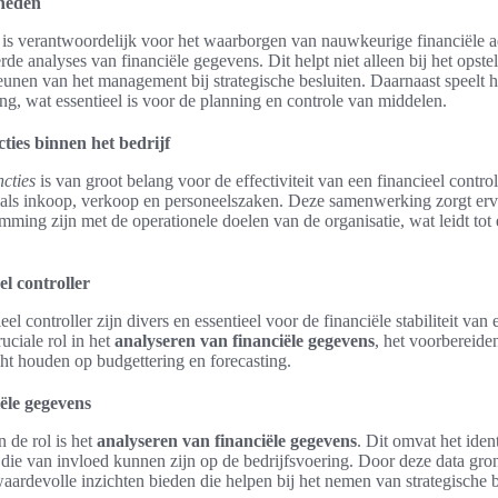
heden
r is verantwoordelijk voor het waarborgen van nauwkeurige financiële ad
rde analyses van financiële gegevens. Dit helpt niet alleen bij het opste
eunen van het management bij strategische besluiten. Daarnaast speelt hi
ing, wat essentieel is voor de planning en controle van middelen.
ties binnen het bedrijf
ncties
is van groot belang voor de effectiviteit van een financieel contro
als inkoop, verkoop en personeelszaken. Deze samenwerking zorgt ervo
mming zijn met de operationele doelen van de organisatie, wat leidt tot 
l controller
el controller zijn divers en essentieel voor de financiële stabiliteit van
ruciale rol in het
analyseren van financiële gegevens
, het voorbereide
cht houden op budgettering en forecasting.
ële gegevens
 de rol is het
analyseren van financiële gegevens
. Dit omvat het iden
die van invloed kunnen zijn op de bedrijfsvoering. Door deze data gron
waardevolle inzichten bieden die helpen bij het nemen van strategische b