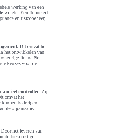
lgehele werking van een
le wereld. Een financieel
pliance en risicobeheer,
nagement
. Dit omvat het
aan het ontwikkelen van
uwkeurige financiële
erde keuzes voor de
nancieel controller
. Zij
Dit omvat het
ie kunnen bedreigen.
van de organisatie.
. Door het leveren van
 van de toekomstige