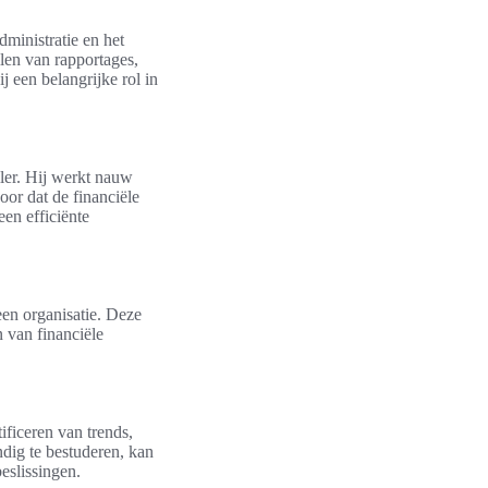
ministratie en het
llen van rapportages,
j een belangrijke rol in
ller. Hij werkt nauw
or dat de financiële
een efficiënte
 een organisatie. Deze
n van financiële
tificeren van trends,
dig te bestuderen, kan
eslissingen.