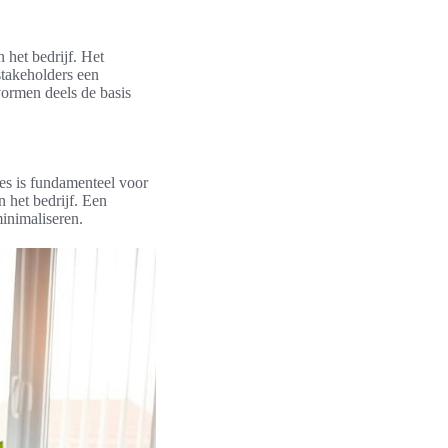
 het bedrijf. Het
stakeholders een
vormen deels de basis
ces is fundamenteel voor
 het bedrijf. Een
minimaliseren.