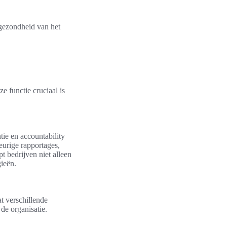
 gezondheid van het
e functie cruciaal is
tie en accountability
eurige rapportages,
t bedrijven niet alleen
gieën.
at verschillende
de organisatie.