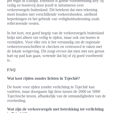
per regio in Europa. Hierdoor is goede voorbereiding key: rij
veilig en boetevrij door jezelf te informeren over
verkeersregels buitenland. Dit betekent dat men rekening
moet houden met verschillende verkeersborden, snelheid
beperkingen en het gebruik van veiligheidsuitrusting zoals
reflecterende vesten.
In het kort, een goed begrip van de verkeersregels buitenland
helpt niet alleen om veilig te rijden, maar ook om boetes te
vermijden. Voor elke reis is het verstandig om de regionale
verkeersvoorschriften te checken en vertrouwd te raken met
de lokale wetgeving. Dit zorgt ervoor dat men met een gerust
hart op pad kan gaan, wetende dat hij of zij goed voorbereid
is.
FAQ
Wat kost rijden zonder lichten in Tsjechië?
De boete voor rijden zonder verlichting in Tsjechië kan
variëren, maar doorgaans ligt deze tussen de 2000 en 5000
Tsjechische kroon, afhankelijk van de omstandigheden van de
overtreding.
Wat zijn de verkeersregels met betrekking tot verlichting