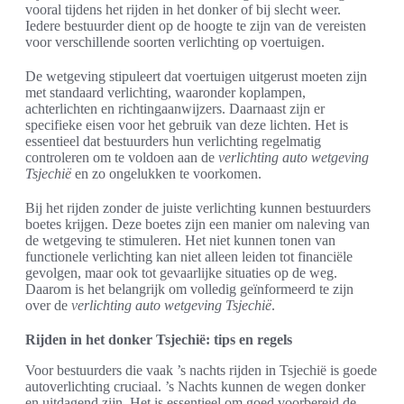
vooral tijdens het rijden in het donker of bij slecht weer.
Iedere bestuurder dient op de hoogte te zijn van de vereisten
voor verschillende soorten verlichting op voertuigen.
De wetgeving stipuleert dat voertuigen uitgerust moeten zijn
met standaard verlichting, waaronder koplampen,
achterlichten en richtingaanwijzers. Daarnaast zijn er
specifieke eisen voor het gebruik van deze lichten. Het is
essentieel dat bestuurders hun verlichting regelmatig
controleren om te voldoen aan de
verlichting auto wetgeving
Tsjechië
en zo ongelukken te voorkomen.
Bij het rijden zonder de juiste verlichting kunnen bestuurders
boetes krijgen. Deze boetes zijn een manier om naleving van
de wetgeving te stimuleren. Het niet kunnen tonen van
functionele verlichting kan niet alleen leiden tot financiële
gevolgen, maar ook tot gevaarlijke situaties op de weg.
Daarom is het belangrijk om volledig geïnformeerd te zijn
over de
verlichting auto wetgeving Tsjechië
.
Rijden in het donker Tsjechië: tips en regels
Voor bestuurders die vaak ’s nachts rijden in Tsjechië is goede
autoverlichting cruciaal. ’s Nachts kunnen de wegen donker
en uitdagend zijn. Het is essentieel om goed voorbereid de