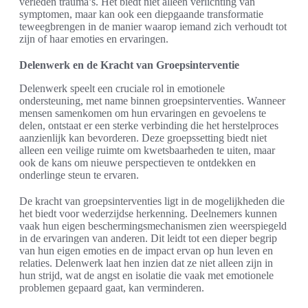
verleden trauma’s. Het biedt niet alleen verlichting van
symptomen, maar kan ook een diepgaande transformatie
teweegbrengen in de manier waarop iemand zich verhoudt tot
zijn of haar emoties en ervaringen.
Delenwerk en de Kracht van Groepsinterventie
Delenwerk speelt een cruciale rol in emotionele
ondersteuning, met name binnen groepsinterventies. Wanneer
mensen samenkomen om hun ervaringen en gevoelens te
delen, ontstaat er een sterke verbinding die het herstelproces
aanzienlijk kan bevorderen. Deze groepssetting biedt niet
alleen een veilige ruimte om kwetsbaarheden te uiten, maar
ook de kans om nieuwe perspectieven te ontdekken en
onderlinge steun te ervaren.
De kracht van groepsinterventies ligt in de mogelijkheden die
het biedt voor wederzijdse herkenning. Deelnemers kunnen
vaak hun eigen beschermingsmechanismen zien weerspiegeld
in de ervaringen van anderen. Dit leidt tot een dieper begrip
van hun eigen emoties en de impact ervan op hun leven en
relaties. Delenwerk laat hen inzien dat ze niet alleen zijn in
hun strijd, wat de angst en isolatie die vaak met emotionele
problemen gepaard gaat, kan verminderen.