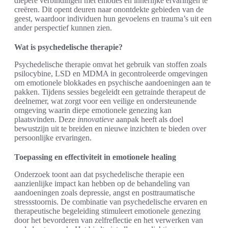
diepere verbindingen met emoties en innerlijke ervaringen te
creëren. Dit opent deuren naar onontdekte gebieden van de
geest, waardoor individuen hun gevoelens en trauma’s uit een
ander perspectief kunnen zien.
Wat is psychedelische therapie?
Psychedelische therapie omvat het gebruik van stoffen zoals
psilocybine, LSD en MDMA in gecontroleerde omgevingen
om emotionele blokkades en psychische aandoeningen aan te
pakken. Tijdens sessies begeleidt een getrainde therapeut de
deelnemer, wat zorgt voor een veilige en ondersteunende
omgeving waarin diepe emotionele genezing kan
plaatsvinden. Deze
innovatieve
aanpak heeft als doel
bewustzijn uit te breiden en nieuwe inzichten te bieden over
persoonlijke ervaringen.
Toepassing en effectiviteit in emotionele healing
Onderzoek toont aan dat psychedelische therapie een
aanzienlijke impact kan hebben op de behandeling van
aandoeningen zoals depressie, angst en posttraumatische
stressstoornis. De combinatie van psychedelische ervaren en
therapeutische begeleiding stimuleert emotionele genezing
door het bevorderen van zelfreflectie en het verwerken van