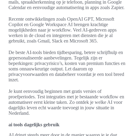
mails, spraakherkenning op je telefoon, planning in Google
Calendar en eenvoudige automatisering in apps zoals Zapier.
Recente ontwikkelingen zoals OpenAI GPT, Microsoft
Copilot en Google Workspace AI brengen krachtige
mogelijkheden naar je workflow. Veel AI-gedreven apps
werken in de cloud en integreren met diensten die je al
gebruikt, zoals Gmail, Slack en Microsoft 365.
De beste AI-tools bieden tijdbesparing, betere schrijfhulp en
gepersonaliseerde aanbevelingen. Tegelijk zijn er
beperkingen: privacyrisico’s, kosten van premium functies en
soms onnauwkeurige output. Let daarom op
privacyvoorwaarden en databeheer voordat je een tool breed
inzet.
Je kunt eenvoudig beginnen met gratis versies of
proefperiodes. Test integraties met je bestaande workflow en
automatiseer eerst kleine taken. Zo ontdek je welke AI voor
dagelijks leven echt waarde toevoegt in jouw situatie in
Nederland.
ai tools dagelijks gebruik
AI dringt steeds meer door in de manier waarop je je dag