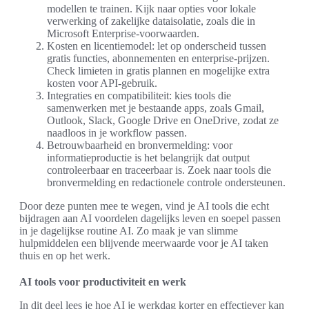
modellen te trainen. Kijk naar opties voor lokale
verwerking of zakelijke dataisolatie, zoals die in
Microsoft Enterprise-voorwaarden.
Kosten en licentiemodel: let op onderscheid tussen
gratis functies, abonnementen en enterprise-prijzen.
Check limieten in gratis plannen en mogelijke extra
kosten voor API-gebruik.
Integraties en compatibiliteit: kies tools die
samenwerken met je bestaande apps, zoals Gmail,
Outlook, Slack, Google Drive en OneDrive, zodat ze
naadloos in je workflow passen.
Betrouwbaarheid en bronvermelding: voor
informatieproductie is het belangrijk dat output
controleerbaar en traceerbaar is. Zoek naar tools die
bronvermelding en redactionele controle ondersteunen.
Door deze punten mee te wegen, vind je AI tools die echt
bijdragen aan AI voordelen dagelijks leven en soepel passen
in je dagelijkse routine AI. Zo maak je van slimme
hulpmiddelen een blijvende meerwaarde voor je AI taken
thuis en op het werk.
AI tools voor productiviteit en werk
In dit deel lees je hoe AI je werkdag korter en effectiever kan