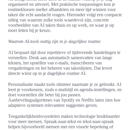
organiseert en uitvoert. Met praktische toepassingen kun je
routineklussen sneller afhandelen en meer tijd winnen voor
taken die echt aandacht vragen. Hieronder volgt een compacte
uitleg van waarom zulke tools waardevol zijn, concrete
voorbeelden van AI taken thuis en op werk, en waar je op
moet letten bij je keuze.
Waarom AI-tools nuttig zijn in je dagelijkse routine
AI bespaart tijd door repetitieve of tijdrovende handelingen te
versnellen. Denk aan automatisch samenvatten van lange
teksten, het opstellen van e-mails, transcriberen van
vergaderingen en het beheren van takenlijsten. Dat levert
directe winst op in je dagelijkse routine AI.
Personalisatie maakt tools slimmer naarmate je ze gebruikt. AI
leert je voorkeuren, zoals e-mailstijl en agenda-instellingen, en
doet voorstellen die beter bij jou passen.
Aanbevelingsalgoritmes van Spotify en Netflix laten zien hoe
adaptieve systemen relevantere suggesties geven.
Toegankelijkheidsvoordelen maken technologie bruikbaarder
voor meer mensen. Spraak-naar-tekst en tekst-naar-spraak
helpen bijvoorbeeld mensen met een visuele beperking of