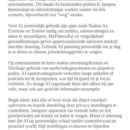
automatiseren. Dit maakt AI huishouden praktisch: lampen,
thermostaat en robotstofzuiger werken samen via één
scenario, bijvoorbeeld een “weg”-modus.
Voor AI persoonlijk gebruik zijn apps zoals Notion AI,
Evernote en Todoist nuttig om notities, samenvattingen en
taken te stroomlijnen. MyFitnessPal en vergelijkbare
gezondheidsapps geven gepersonaliseerde adviezen dankzij
machine learning. Gebruik AI planning persoonlijk om je dag
in te delen en slimme prioriteitssuggesties te volgen.
Op entertainment en leren maken streamingdiensten en
Duolingo gebruik van aanbevelingssystemen en adaptieve
paden. AI-samenvattingstools verkorten lange artikelen of
podcasts tot de kernpunten, wat tijd bespaart en je focus
verbetert. Zo draagt AI organisatie thuis niet alleen bij aan
orde, maar ook aan gerichte informatieconsumptie.
Begin klein: kies één of twee tools die direct voordeel
opleveren en beperk datadeling door privacy-instellingen te
controleren. Integreer apparaten via centrale hubs en test
proefperiodes om kosten en baten te wegen. Houd er rekening
mee dat AI op persoonlijke schaal sneller contextbewust en
proactief wordt; blijf instellingen evalueren en bijstellen