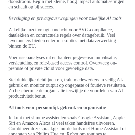
doorstroom. Begin met kleine, hoog-impact automatiseringen
en schaalt op bij succes.
Beveiliging en privacyoverwegingen voor zakelijke AI-tools
Zakelijke inzet vraagt aandacht voor AVG-compliance,
datalekken en contractuele regels over datagebruik. Veel
leveranciers bieden enterprise-opties met dataverwerking
binnen de EU.
Voer risicoanalyses uit en hanteer gegevensminimalisatie,
versleuteling en role-based access control. Overweeg on-
premise of private cloud voor gevoelige data.
Stel duidelijke richtlijnen op, train medewerkers in veilig AI-
gebruik en monitor output op ongepaste of foutieve resultaten.
Zo bescherm je de organisatie terwijl je de voordelen van AI
productiviteit benut.
AI tools voor persoonlijk gebruik en organisatie
Je kunt met slimme assistenten zoals Google Assistant, Apple
Siri en Amazon Alexa al veel taken handsfree uitvoeren.
Combineer deze spraakgestuurde tools met Home Assistant of
apparaten van Philips Hue en iRobot om routines te