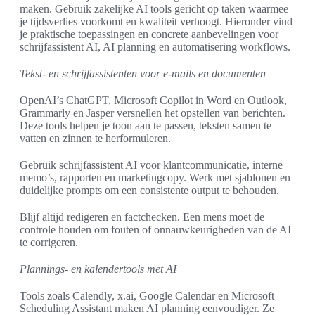
maken. Gebruik zakelijke AI tools gericht op taken waarmee
je tijdsverlies voorkomt en kwaliteit verhoogt. Hieronder vind
je praktische toepassingen en concrete aanbevelingen voor
schrijfassistent AI, AI planning en automatisering workflows.
Tekst- en schrijfassistenten voor e-mails en documenten
OpenAI’s ChatGPT, Microsoft Copilot in Word en Outlook,
Grammarly en Jasper versnellen het opstellen van berichten.
Deze tools helpen je toon aan te passen, teksten samen te
vatten en zinnen te herformuleren.
Gebruik schrijfassistent AI voor klantcommunicatie, interne
memo’s, rapporten en marketingcopy. Werk met sjablonen en
duidelijke prompts om een consistente output te behouden.
Blijf altijd redigeren en factchecken. Een mens moet de
controle houden om fouten of onnauwkeurigheden van de AI
te corrigeren.
Plannings- en kalendertools met AI
Tools zoals Calendly, x.ai, Google Calendar en Microsoft
Scheduling Assistant maken AI planning eenvoudiger. Ze