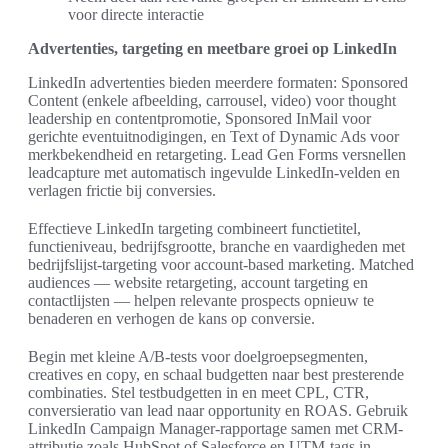
voor directe interactie
Advertenties, targeting en meetbare groei op LinkedIn
LinkedIn advertenties bieden meerdere formaten: Sponsored
Content (enkele afbeelding, carrousel, video) voor thought
leadership en contentpromotie, Sponsored InMail voor
gerichte eventuitnodigingen, en Text of Dynamic Ads voor
merkbekendheid en retargeting. Lead Gen Forms versnellen
leadcapture met automatisch ingevulde LinkedIn-velden en
verlagen frictie bij conversies.
Effectieve LinkedIn targeting combineert functietitel,
functieniveau, bedrijfsgrootte, branche en vaardigheden met
bedrijfslijst-targeting voor account-based marketing. Matched
audiences — website retargeting, account targeting en
contactlijsten — helpen relevante prospects opnieuw te
benaderen en verhogen de kans op conversie.
Begin met kleine A/B-tests voor doelgroepsegmenten,
creatives en copy, en schaal budgetten naar best presterende
combinaties. Stel testbudgetten in en meet CPL, CTR,
conversieratio van lead naar opportunity en ROAS. Gebruik
LinkedIn Campaign Manager-rapportage samen met CRM-
attributie zoals HubSpot of Salesforce en UTM-tags in