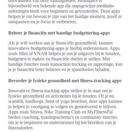
ontwikkelen van deze vaardigheden. Headspace is
bijvoorbeeld een bekende app die stapsgewijze meditatie-
oefeningen biedt voor beginners en gevorderden. Deze apps
helpen je om bewust te zijn van het huidige moment, jezelf te
ontspannen en je focus te verbeteren.
Beheer je financiën met handige budgettering-apps
Als je wilt werken aan je financiële gezondheid, kunnen
innovatieve budgettering-apps je hierbij ondersteunen. Apps
zoals Mint of YNAB helpen je om je uitgaven bij te houden,
budgetten te maken en financiële doelen te stellen. Met
handige functies zoals transaction tracking en rapportage, kun
je je financiën beter beheren en je spaardoelen behalen.
Bevorder je fysieke gezondheid met fitness-tracking apps
Innovatieve fitness-tracking apps stellen je in staat om je
fysieke gezondheid en activiteiten bij te houden. Of je nu
wandelt, hardloopt, fietst of yoga beoefent, deze apps kunnen
je helpen je voortgang te volgen en gemotiveerd te blijven.
Apps zoals Strava, Nike Training Club en MyFitnessPal
bieden coaching, trainingsschema’s en community-functies
om je te inspireren en ondersteunen bij het bereiken van je
fitnessdoelen.