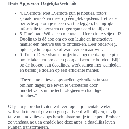
Beste Apps voor Dagelijks Gebruik
4. Evernote: Met Evernote kun je notities, foto’s,
spraakmemo’s en meer op één plek opslaan. Het is de
perfecte app om je ideeën vast te leggen, belangrijke
informatie te bewaren en georganiseerd te blijven.
5. Duolingo: Wil je een nieuwe taal leren in je vrije tijd?
Duolingo is dé app om op een leuke en interactieve
manier een nieuwe taal te ontdekken. Leer onderweg,
tijdens je lunchpauze of wanneer je maar wilt.
6. Trello: Deze visuele projectmanagement-app helpt je
om je taken en projecten georganiseerd te houden. Blijf
op de hoogte van deadlines, werk samen met teamleden
en bereik je doelen op een efficiënte manier.
“Deze innovatieve apps stellen gebruikers in staat
om hun dagelijkse leven te verbeteren door
middel van slimme technologieën en handige
functies.”
Of je nu je productiviteit wilt verhogen, je mentale welzijn
wilt verbeteren of gewoon georganiseerd wilt blijven, er zijn
tal van innovatieve apps beschikbaar om je te helpen. Probeer
ze vandaag nog en ontdek hoe deze apps je dagelijks leven
kunnen transformeren.