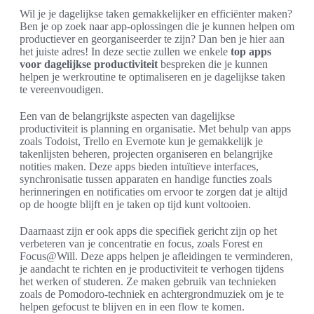
Wil je je dagelijkse taken gemakkelijker en efficiënter maken?
Ben je op zoek naar app-oplossingen die je kunnen helpen om
productiever en georganiseerder te zijn? Dan ben je hier aan
het juiste adres! In deze sectie zullen we enkele
top apps
voor dagelijkse productiviteit
bespreken die je kunnen
helpen je werkroutine te optimaliseren en je dagelijkse taken
te vereenvoudigen.
Een van de belangrijkste aspecten van dagelijkse
productiviteit is planning en organisatie. Met behulp van apps
zoals Todoist, Trello en Evernote kun je gemakkelijk je
takenlijsten beheren, projecten organiseren en belangrijke
notities maken. Deze apps bieden intuïtieve interfaces,
synchronisatie tussen apparaten en handige functies zoals
herinneringen en notificaties om ervoor te zorgen dat je altijd
op de hoogte blijft en je taken op tijd kunt voltooien.
Daarnaast zijn er ook apps die specifiek gericht zijn op het
verbeteren van je concentratie en focus, zoals Forest en
Focus@Will. Deze apps helpen je afleidingen te verminderen,
je aandacht te richten en je productiviteit te verhogen tijdens
het werken of studeren. Ze maken gebruik van technieken
zoals de Pomodoro-techniek en achtergrondmuziek om je te
helpen gefocust te blijven en in een flow te komen.