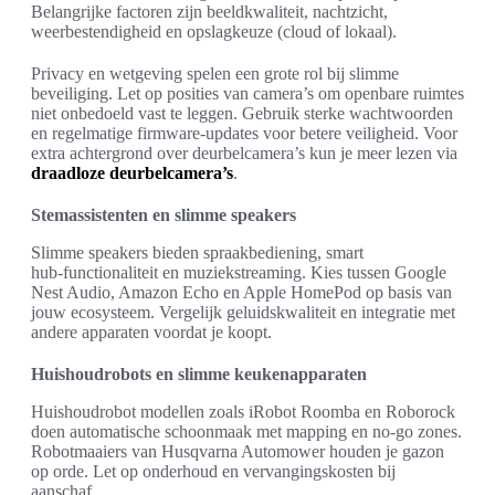
Belangrijke factoren zijn beeldkwaliteit, nachtzicht,
weerbestendigheid en opslagkeuze (cloud of lokaal).
Privacy en wetgeving spelen een grote rol bij slimme
beveiliging. Let op posities van camera’s om openbare ruimtes
niet onbedoeld vast te leggen. Gebruik sterke wachtwoorden
en regelmatige firmware‑updates voor betere veiligheid. Voor
extra achtergrond over deurbelcamera’s kun je meer lezen via
draadloze deurbelcamera’s
.
Stemassistenten en slimme speakers
Slimme speakers bieden spraakbediening, smart
hub‑functionaliteit en muziekstreaming. Kies tussen Google
Nest Audio, Amazon Echo en Apple HomePod op basis van
jouw ecosysteem. Vergelijk geluidskwaliteit en integratie met
andere apparaten voordat je koopt.
Huishoudrobots en slimme keukenapparaten
Huishoudrobot modellen zoals iRobot Roomba en Roborock
doen automatische schoonmaak met mapping en no‑go zones.
Robotmaaiers van Husqvarna Automower houden je gazon
op orde. Let op onderhoud en vervangingskosten bij
aanschaf.