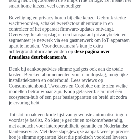
nodig hebt, bijvoorbeeld de Philips Hue Bridge. Dit maakt het
smart home kiezen veel eenvoudiger.
Beveiliging en privacy horen bij elke keuze. Gebruik sterke
wachtwoorden, schakel tweefactorauthenticatie in en
controleer of het apparaat firmware‑updates ontvangt.
Overweeg lokale opslag of een transparant privacybeleid en
segmenteer je netwerk via een gastnetwerk om IoT‑apparaten
apart te houden. Voor deurcamera’s kun je extra
achtergrondinformatie vinden op
deze pagina over
draadloze deurbelcamera’s
.
Denk bij aankoopadvies slimme gadgets ook aan de totale
kosten. Bereken abonnementen voor cloudopslag, mogelijke
installatiekosten en onderhoud. Lees reviews op
Consumentenbond, Tweakers en Coolblue om te zien welke
modellen betrouwbaar zijn. Koop gefaseerd: start met één
ecosystem‑hub of een paar basisapparaten en breid uit zodra
je ervaring hebt.
Tot slot: maak een korte lijst van gewenste automatiseringen
voordat je beslist. Zo kies je gericht en toekomstbestendig,
met aandacht voor interoperabiliteit, garantie en Nederlandse
klantenservice. Met deze stapsgewijze aanpak weet je precies
hoe je slimme apparaten kiest die praktisch voordeel leveren