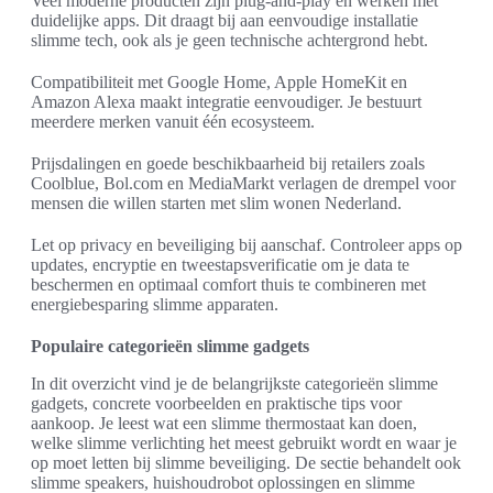
Veel moderne producten zijn plug-and-play en werken met
duidelijke apps. Dit draagt bij aan eenvoudige installatie
slimme tech, ook als je geen technische achtergrond hebt.
Compatibiliteit met Google Home, Apple HomeKit en
Amazon Alexa maakt integratie eenvoudiger. Je bestuurt
meerdere merken vanuit één ecosysteem.
Prijsdalingen en goede beschikbaarheid bij retailers zoals
Coolblue, Bol.com en MediaMarkt verlagen de drempel voor
mensen die willen starten met slim wonen Nederland.
Let op privacy en beveiliging bij aanschaf. Controleer apps op
updates, encryptie en tweestapsverificatie om je data te
beschermen en optimaal comfort thuis te combineren met
energiebesparing slimme apparaten.
Populaire categorieën slimme gadgets
In dit overzicht vind je de belangrijkste categorieën slimme
gadgets, concrete voorbeelden en praktische tips voor
aankoop. Je leest wat een slimme thermostaat kan doen,
welke slimme verlichting het meest gebruikt wordt en waar je
op moet letten bij slimme beveiliging. De sectie behandelt ook
slimme speakers, huishoudrobot oplossingen en slimme