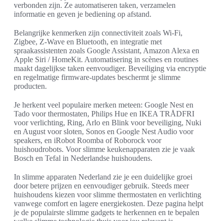
verbonden zijn. Ze automatiseren taken, verzamelen
informatie en geven je bediening op afstand.
Belangrijke kenmerken zijn connectiviteit zoals Wi‑Fi,
Zigbee, Z‑Wave en Bluetooth, en integratie met
spraakassistenten zoals Google Assistant, Amazon Alexa en
Apple Siri / HomeKit. Automatisering in scènes en routines
maakt dagelijkse taken eenvoudiger. Beveiliging via encryptie
en regelmatige firmware‑updates beschermt je slimme
producten.
Je herkent veel populaire merken meteen: Google Nest en
Tado voor thermostaten, Philips Hue en IKEA TRÅDFRI
voor verlichting, Ring, Arlo en Blink voor beveiliging, Nuki
en August voor sloten, Sonos en Google Nest Audio voor
speakers, en iRobot Roomba of Roborock voor
huishoudrobots. Voor slimme keukenapparaten zie je vaak
Bosch en Tefal in Nederlandse huishoudens.
In slimme apparaten Nederland zie je een duidelijke groei
door betere prijzen en eenvoudiger gebruik. Steeds meer
huishoudens kiezen voor slimme thermostaten en verlichting
vanwege comfort en lagere energiekosten. Deze pagina helpt
je de populairste slimme gadgets te herkennen en te bepalen