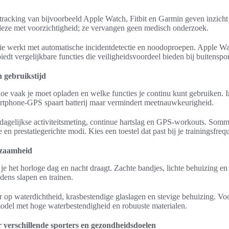
acking van bijvoorbeeld Apple Watch, Fitbit en Garmin geven inzicht i
 deze met voorzichtigheid; ze vervangen geen medisch onderzoek.
ie werkt met automatische incidentdetectie en noodoproepen. Apple Wat
edt vergelijkbare functies die veiligheidsvoordeel bieden bij buitenspor
n gebruikstijd
 hoe vaak je moet opladen en welke functies je continu kunt gebruiken
rtphone-GPS spaart batterij maar vermindert meetnauwkeurigheid.
 dagelijkse activiteitsmeting, continue hartslag en GPS-workouts. Som
en prestatiegerichte modi. Kies een toestel dat past bij je trainingsfrequ
rzaamheid
je het horloge dag en nacht draagt. Zachte bandjes, lichte behuizing en 
dens slapen en trainen.
op waterdichtheid, krasbestendige glaslagen en stevige behuizing. V
 model met hoge waterbestendigheid en robuuste materialen.
 verschillende sporters en gezondheidsdoelen