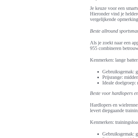
Je keuze voor een smartw
Hieronder vind je helder
vergelijkende opmerking
Beste allround sportsma
Als je zoekt naar een ap
955 combineren betrouwb
Kenmerken: lange batteri
Gebruiksgemak: go
Prijsrange: midden
Ideale doelgroep: r
Beste voor hardlopers e
Hardlopers en wielrenne
levert diepgaande trainin
Kenmerken: trainingsload,
Gebruiksgemak: ger