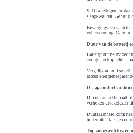
SpO2-metingen en slaaptr
slaapkwaliteit. Gebruik
Bewegings- en valdetect
valherkenning. Garmin bi
Duur van de batterij e
Batterijduur beïnvloedt
energie; gekoppelde sma
Vergelijk gebruiksmodi:
tussen energiebesparende 
Draagcomfort en duu
Draagcomfort bepaalt of 
verhogen draagplezier tij
Duurzaamheid komt neer 
buitenritten kies je een
Top smartwatches voor