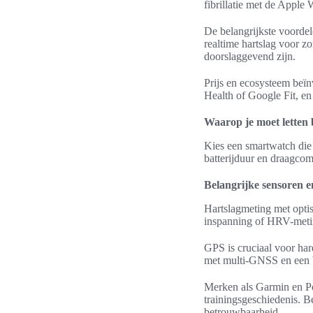
fibrillatie met de Apple 
De belangrijkste voordele
realtime hartslag voor z
doorslaggevend zijn.
Prijs en ecosysteem beïn
Health of Google Fit, en
Waarop je moet letten 
Kies een smartwatch die 
batterijduur en draagcom
Belangrijke sensoren e
Hartslagmeting met opti
inspanning of HRV-meting
GPS is cruciaal voor ha
met multi-GNSS en een b
Merken als Garmin en Po
trainingsgeschiedenis. B
betrouwbaarheid.