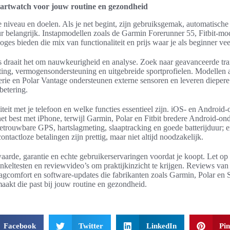
smartwatch voor jouw routine en gezondheid
e niveau en doelen. Als je net begint, zijn gebruiksgemak, automatische ac
r belangrijk. Instapmodellen zoals de Garmin Forerunner 55, Fitbit-mod
ges bieden die mix van functionaliteit en prijs waar je als beginner vee
s draait het om nauwkeurigheid en analyse. Zoek naar geavanceerde tra
ing, vermogensondersteuning en uitgebreide sportprofielen. Modellen 
rie en Polar Vantage ondersteunen externe sensoren en leveren diepere
rbetering.
teit met je telefoon en welke functies essentieel zijn. iOS- en Android-
et best met iPhone, terwijl Garmin, Polar en Fitbit bredere Android-on
betrouwbare GPS, hartslagmeting, slaaptracking en goede batterijduur; e
tactloze betalingen zijn prettig, maar niet altijd noodzakelijk.
aarde, garantie en echte gebruikerservaringen voordat je koopt. Let o
nkeltesten en reviewvideo’s om praktijkinzicht te krijgen. Reviews v
aagcomfort en software-updates die fabrikanten zoals Garmin, Polar en
akt die past bij jouw routine en gezondheid.
Facebook
Twitter
LinkedIn
Pin