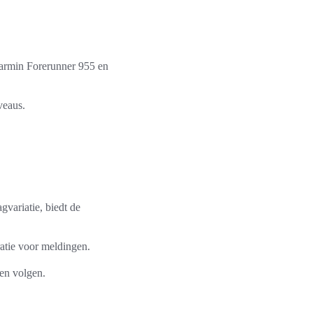
armin Forerunner 955 en
veaus.
gvariatie, biedt de
atie voor meldingen.
len volgen.