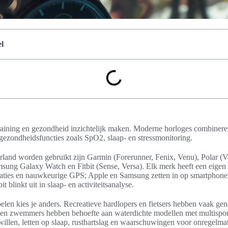
l
raining en gezondheid inzichtelijk maken. Moderne horloges combiner
 gezondheidsfuncties zoals SpO2, slaap- en stressmonitoring.
rland worden gebruikt zijn Garmin (Forerunner, Fenix, Venu), Polar (V
sung Galaxy Watch en Fitbit (Sense, Versa). Elk merk heeft een eigen
staties en nauwkeurige GPS; Apple en Samsung zetten in op smartphone-
t blinkt uit in slaap- en activiteitsanalyse.
len kies je anders. Recreatieve hardlopers en fietsers hebben vaak g
en en zwemmers hebben behoefte aan waterdichte modellen met multispor
llen, letten op slaap, rusthartslag en waarschuwingen voor onregelmat