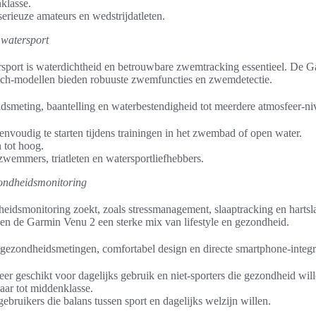
klasse.
serieuze amateurs en wedstrijdatleten.
watersport
ort is waterdichtheid en betrouwbare zwemtracking essentieel. De G
h-modellen bieden robuuste zwemfuncties en zwemdetectie.
meting, baantelling en waterbestendigheid tot meerdere atmosfeer-ni
nvoudig te starten tijdens trainingen in het zwembad of open water.
 tot hoog.
zwemmers, triatleten en watersportliefhebbers.
zondheidsmonitoring
heidsmonitoring zoekt, zoals stressmanagement, slaaptracking en hartsla
 de Garmin Venu 2 een sterke mix van lifestyle en gezondheid.
gezondheidsmetingen, comfortabel design en directe smartphone-integr
r geschikt voor dagelijks gebruik en niet-sporters die gezondheid wil
baar tot middenklasse.
gebruikers die balans tussen sport en dagelijks welzijn willen.