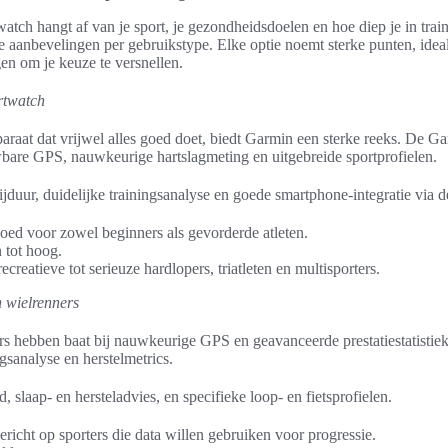
atch hangt af van je sport, je gezondheidsdoelen en hoe diep je in train
e aanbevelingen per gebruikstype. Elke optie noemt sterke punten, idea
en om je keuze te versnellen.
rtwatch
paraat dat vrijwel alles goed doet, biedt Garmin een sterke reeks. De 
are GPS, nauwkeurige hartslagmeting en uitgebreide sportprofielen.
jduur, duidelijke trainingsanalyse en goede smartphone-integratie via
ed voor zowel beginners als gevorderde atleten.
 tot hoog.
ecreatieve tot serieuze hardlopers, triatleten en multisporters.
n wielrenners
rs hebben baat bij nauwkeurige GPS en geavanceerde prestatiestatisti
gsanalyse en herstelmetrics.
 slaap- en hersteladvies, en specifieke loop- en fietsprofielen.
icht op sporters die data willen gebruiken voor progressie.