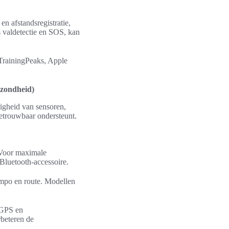
en afstandsregistratie,
s valdetectie en SOS, kan
 TrainingPeaks, Apple
ezondheid)
righeid van sensoren,
betrouwbaar ondersteunt.
 Voor maximale
Bluetooth-accessoire.
mpo en route. Modellen
 GPS en
rbeteren de