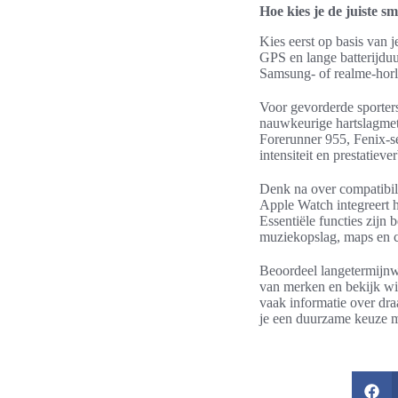
Hoe kies je de juiste 
Kies eerst op basis van j
GPS en lange batterijduu
Samsung- of realme-horlo
Voor gevorderde sporter
nauwkeurige hartslagmet
Forerunner 955, Fenix-se
intensiteit en prestatieve
Denk na over compatibili
Apple Watch integreert h
Essentiële functies zijn 
muziekopslag, maps en con
Beoordeel langetermijnw
van merken en bekijk wi
vaak informatie over dr
je een duurzame keuze ma