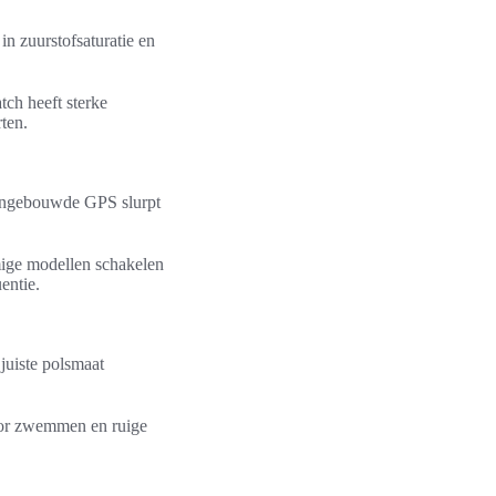
n zuurstofsaturatie en
ch heeft sterke
ten.
. Ingebouwde GPS slurpt
mige modellen schakelen
entie.
juiste polsmaat
oor zwemmen en ruige