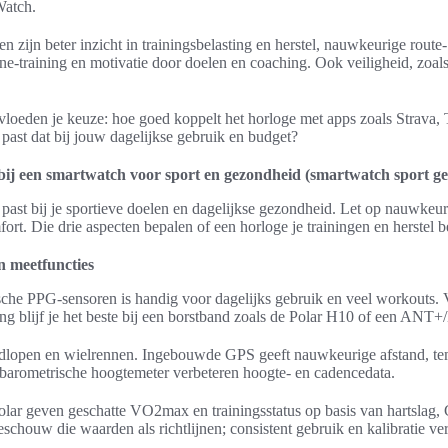
Watch.
n zijn beter inzicht in trainingsbelasting en herstel, nauwkeurige route- 
one-training en motivatie door doelen en coaching. Ook veiligheid, zoal
vloeden je keuze: hoe goed koppelt het horloge met apps zoals Strava,
 past dat bij jouw dagelijkse gebruik en budget?
bij een smartwatch voor sport en gezondheid (smartwatch sport g
past bij je sportieve doelen en dagelijkse gezondheid. Let op nauwkeu
fort. Die drie aspecten bepalen of een horloge je trainingen en herstel 
n meetfuncties
sche PPG-sensoren is handig voor dagelijks gebruik en veel workouts.
 blijf je het beste bij een borstband zoals de Polar H10 of een ANT+/
rdlopen en wielrennen. Ingebouwde GPS geeft nauwkeurige afstand, te
arometrische hoogtemeter verbeteren hoogte- en cadencedata.
lar geven geschatte VO2max en trainingsstatus op basis van hartslag,
eschouw die waarden als richtlijnen; consistent gebruik en kalibratie ve