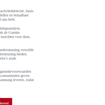
tiviteitdetectie, basis-
ellen en betaalbare
l aan hebt.
iningsanalyse,
als de Garmin
 inzichten voor duur,
ondersteuning verschilt:
dersteuning bieden.
xtra’s zoals
p garantievoorwaarden
an consumenten geven
 Samsung leveren, zodat
terest