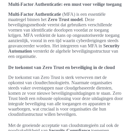
Multi-Factor Authenticatie: een must voor veilige toegang
Multi-Factor Authenticatie
(MFA) is een essentiële
maatregel binnen het
Zero Trust model
. Deze
beveiligingsmethode vereist dat gebruikers verschillende
vormen van identificatie doorlopen voordat ze toegang
krijgen. MFA verkleint de kans op ongeautoriseerde toegang
aanzienlijk, vooral in een tijd waarin cyberdreigingen steeds
geavanceerder worden. Het integreren van MFA in
Security
Automation
versterkt de algehele beveiligingsstructuur van
een organisatie.
De toekomst van Zero Trust en beveiliging in de cloud
De toekomst van Zero Trust is sterk verweven met de
opkomst van cloudtechnologieën. Naarmate organisaties
steeds vaker overstappen naar cloudgebaseerde diensten,
komen ze voor nieuwe beveiligingsuitdagingen te staan. Zero
Trust biedt een robuuste oplossing voor deze uitdagingen door
integrale beveiliging van alle toegangen en apparaten te
waarborgen, wat cruciaal is voor organisaties die hun
cloudinfrastructuur willen beveiligen.
Met de groeiende acceptatie van cloudstrategieën zal ook de
noodzakelijkheid van
Security Compliance
toenemen.