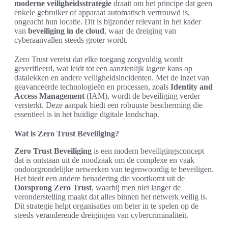
moderne veiligheidsstrategie
draait om het principe dat geen
enkele gebruiker of apparaat automatisch vertrouwd is,
ongeacht hun locatie. Dit is bijzonder relevant in het kader
van
beveiliging in de cloud
, waar de dreiging van
cyberaanvallen steeds groter wordt.
Zero Trust vereist dat elke toegang zorgvuldig wordt
geverifieerd, wat leidt tot een aanzienlijk lagere kans op
datalekken en andere veiligheidsincidenten. Met de inzet van
geavanceerde technologieën en processen, zoals
Identity and
Access Management
(IAM), wordt de beveiliging verder
versterkt. Deze aanpak biedt een robuuste bescherming die
essentieel is in het huidige digitale landschap.
Wat is Zero Trust Beveiliging?
Zero Trust Beveiliging
is een modern beveiligingsconcept
dat is ontstaan uit de noodzaak om de complexe en vaak
ondoorgrondelijke netwerken van tegenwoordig te beveiligen.
Het biedt een andere benadering die voortkomt uit de
Oorsprong Zero Trust
, waarbij men niet langer de
veronderstelling maakt dat alles binnen het netwerk veilig is.
Dit strategie helpt organisaties om beter in te spelen op de
steeds veranderende dreigingen van cybercriminaliteit.