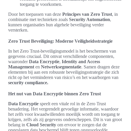
toegang te voorkomen.
Door het toepassen van deze
Principes van Zero Trust
, in
combinatie met technieken zoals
Security Automation
,
kunnen organisaties hun algehele beveiliging verder
versterken.
Zero Trust Beveiliging: Moderne Veiligheidsstrategie
In het Zero Trust-beveiligingsmodel is het beschermen van
gegevens cruciaal. Dit omvat verschillende componenten,
waaronder
Data Encryptie
,
Identity and Access
Management
en
Netwerksegmentatie
. Samen dragen deze
elementen bij aan een robuuste beveiligingsstrategie die zich
richt op het verminderen van risico’s en het waarborgen van
security compliance.
Het nut van Data Encryptie binnen Zero Trust
Data Encryptie
speelt een vitale rol in de Zero Trust
benadering. Het vergrendelt gevoelige informatie, waardoor
het zelfs voor kwaadwillenden moeilijk wordt om toegang te
krijgen, zelfs als zij gegevens onderscheppen. Dit is van groot
belang in
Cloud Security
om ervoor te zorgen dat de
opgeslagen data beschermd blijft tegen ongeoorloofde