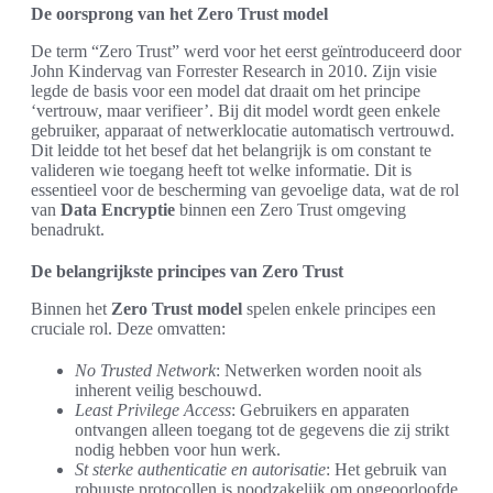
De oorsprong van het Zero Trust model
De term “Zero Trust” werd voor het eerst geïntroduceerd door
John Kindervag van Forrester Research in 2010. Zijn visie
legde de basis voor een model dat draait om het principe
‘vertrouw, maar verifieer’. Bij dit model wordt geen enkele
gebruiker, apparaat of netwerklocatie automatisch vertrouwd.
Dit leidde tot het besef dat het belangrijk is om constant te
valideren wie toegang heeft tot welke informatie. Dit is
essentieel voor de bescherming van gevoelige data, wat de rol
van
Data Encryptie
binnen een Zero Trust omgeving
benadrukt.
De belangrijkste principes van Zero Trust
Binnen het
Zero Trust model
spelen enkele principes een
cruciale rol. Deze omvatten:
No Trusted Network
: Netwerken worden nooit als
inherent veilig beschouwd.
Least Privilege Access
: Gebruikers en apparaten
ontvangen alleen toegang tot de gegevens die zij strikt
nodig hebben voor hun werk.
St sterke authenticatie en autorisatie
: Het gebruik van
robuuste protocollen is noodzakelijk om ongeoorloofde